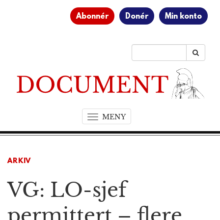
Abonnér
Donér
Min konto
MENY
T
o
g
g
ARKIV
l
e
VG: LO-sjef
n
a
v
permittert – flere
i