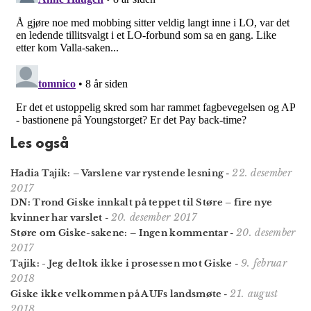
Les også
22. desember
Hadia Tajik: – Varslene var rystende lesning
-
2017
DN: Trond Giske innkalt på teppet til Støre – fire nye
20. desember 2017
kvinner har varslet
-
20. desember
Støre om Giske-sakene: – Ingen kommentar
-
2017
9. februar
Tajik: - Jeg deltok ikke i prosessen mot Giske
-
2018
21. august
Giske ikke velkommen på AUFs landsmøte
-
2018