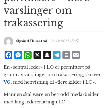
g
varslinger om
a
t
trakassering
i
o
n
26.12.2017 15:47
Øyvind Thuestad
F
M
W
X
S
T
P
E
a
e
h
n
el
ri
m
En «sentral leder» i LO er permittert på
c
ss
at
a
e
n
ai
grunn av varslinger om trakassering, skriver
e
e
s
p
g
t
l
VG
, med henvisning til «flere kilder i LO».
b
n
A
c
r
o
g
p
h
a
Mannen skal være en betrodd medarbeider
o
e
p
at
m
med lang ledererfaring i LO.