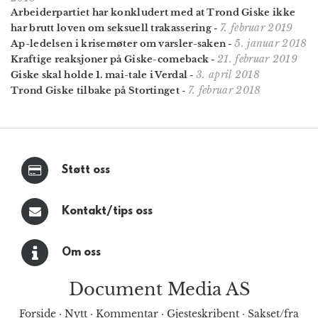
Arbeiderpartiet har konkludert med at Trond Giske ikke
7. februar 2019
har brutt loven om seksuell trakassering
-
5. januar 2018
Ap-ledelsen i krisemøter om varsler-saken
-
21. februar 2019
Kraftige reaksjoner på Giske-comeback
-
3. april 2018
Giske skal holde 1. mai-tale i Verdal
-
7. februar 2018
Trond Giske tilbake på Stortinget
-
Støtt oss
Kontakt/tips oss
Om oss
Document Media AS
Forside
·
Nytt
·
Kommentar
·
Gjesteskribent
·
Sakset/fra