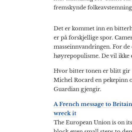
fremskynde folkeavstemninge
Det er kommet inn en bitterh
er på forskjellige spor. Cam
masseinnvandringen. For de e
høyrepopulisme. De vil ikke 
Hvor bitter tonen er blitt gir
Michel Rocard en pekepinn o
Guardian gjengir.
A French message to Britain
wreck it
The European Union is on its 
block even small steps to de