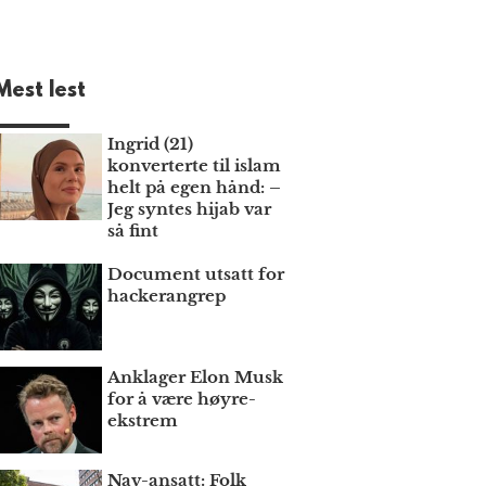
Mest lest
Ingrid (21)
konverterte til islam
helt på egen hånd: –
Jeg syntes hijab var
så fint
Document utsatt for
hackerangrep
Anklager Elon Musk
for å være høyre­
ekstrem
Nav-ansatt: Folk