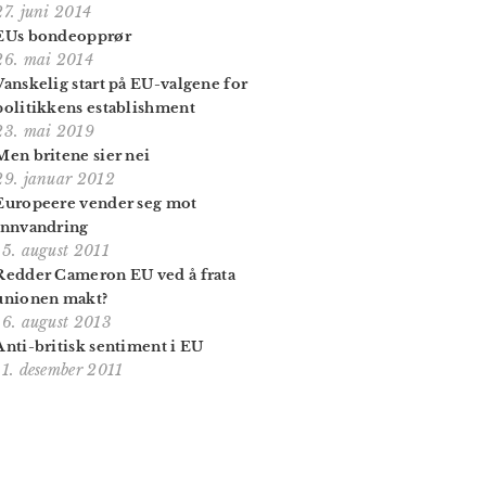
27. juni 2014
EUs bondeopprør
26. mai 2014
Vanskelig start på EU-valgene for
politikkens establishment
23. mai 2019
Men britene sier nei
29. januar 2012
Europeere vender seg mot
innvandring
15. august 2011
Redder Cameron EU ved å frata
unionen makt?
16. august 2013
Anti-britisk sentiment i EU
11. desember 2011