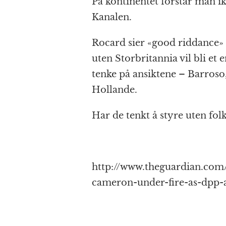
På kontinentet forstår man ik
Kanalen.
Rocard sier «good riddance»
uten Storbritannia vil bli et 
tenke på ansiktene – Barroso
Hollande.
Har de tenkt å styre uten folk
http://www.theguardian.com/
cameron-under-fire-as-dpp-a