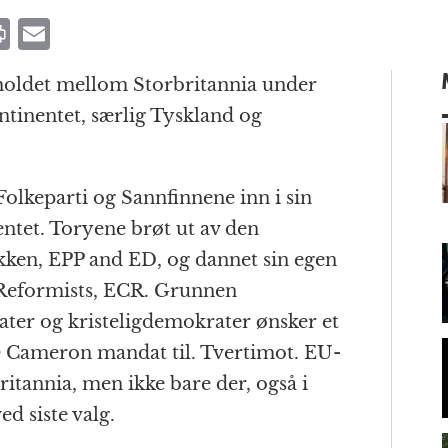
P
E
ri
m
orholdet mellom Storbritannia under
n
ai
tinentet, særlig Tyskland og
t
l
lkeparti og Sannfinnene inn i sin
m
ntet. Toryene brøt ut av den
ken, EPP and ED, og dannet sin egen
Reformists, ECR. Grunnen
ater og kristeligdemokrater ønsker et
e Cameron mandat til. Tvertimot. EU-
ritannia, men ikke bare der, også i
d siste valg.