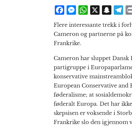
F
M
W
X
S
T
a
e
h
n
el
Flere interessante trekk i f
c
ss
at
a
e
Cameron og partnerne på kon
e
e
s
p
g
Frankrike.
b
n
A
c
r
o
g
p
h
a
Cameron har sluppet Dansk Fo
o
e
p
at
partigruppe i Europaparlame
k
r
konservative mainstreamblok
European Conservative and 
føderalisme; at sosialdemokr
føderalt Europa. Det har ikk
skepsisen er voksende i Storb
Frankrike slo den igjennom ve