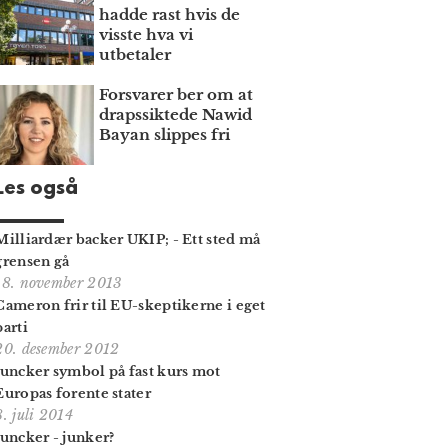
hadde rast hvis de
visste hva vi
utbetaler
Forsvarer ber om at
draps­siktede Nawid
Bayan slippes fri
Les også
Milliardær backer UKIP; - Ett sted må
grensen gå
18. november 2013
Cameron frir til EU-skeptikerne i eget
parti
20. desember 2012
Juncker symbol på fast kurs mot
Europas forente stater
8. juli 2014
Juncker - junker?