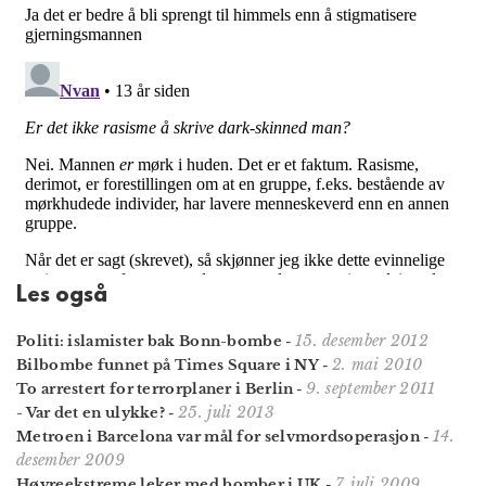
Les også
15. desember 2012
Politi: islamister bak Bonn-bombe
-
2. mai 2010
Bilbombe funnet på Times Square i NY
-
9. september 2011
To arrestert for terrorplaner i Berlin
-
25. juli 2013
- Var det en ulykke?
-
14.
Metroen i Barcelona var mål for selvmordsoperasjon
-
desember 2009
7. juli 2009
Høyreekstreme leker med bomber i UK
-