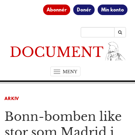
Abonnér
Donér
Min konto
MENY
T
o
g
g
ARKIV
l
e
Bonn-bomben like
n
a
v
stor som Madrid i
i