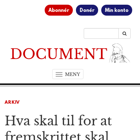
Abonnér
Donér
Min konto
MENY
T
o
g
g
ARKIV
l
e
Hva skal til for at
n
a
v
fremskrittet skal
i