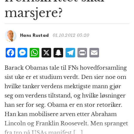
g
marsjere?
a
t
i
o
01.10.2012 05:20
Hans Rustad
n
F
M
W
X
S
T
P
E
a
e
h
n
el
ri
m
Barack Obamas tale til FNs hovedforsamling
c
ss
at
a
e
n
ai
sist uke er et studium verdt. Den sier noe om
e
e
s
p
g
t
l
hvilke tanker verdens mektigste mann gjør
b
n
A
c
r
seg om verdens tiltstand, og hvilke løsninger
o
g
p
h
a
han ser for seg. Obama er en stor retoriker.
o
e
p
at
m
Han kan mobilisere arven etter Abraham
k
r
Lincoln og Franklin Roosevelt. Men spranget
fra tro på USAs manifest […]