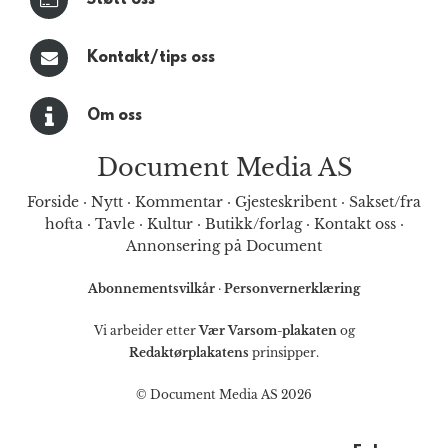
Støtt oss
Kontakt/tips oss
Om oss
Document Media AS
Forside
·
Nytt
·
Kommentar
·
Gjesteskribent
·
Sakset/fra
hofta
·
Tavle
·
Kultur
·
Butikk/forlag
·
Kontakt oss
·
Annonsering på Document
Abonnementsvilkår
·
Personvernerklæring
Vi arbeider etter
Vær Varsom-plakaten
og
Redaktørplakatens
prinsipper.
© Document Media AS 2026