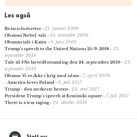
Les også
21. januar 2009
Reisen fortsetter
-
10. desember 2009
Obamas Nobel-tale
-
4. juni 2009
Obamas tale i Kairo
-
25.
Trump's speech to the United Nations 25/9-2018
-
september 2018
25.
Tale til FNs hoved­forsamling den 24. september 2019
-
september 2019
7. april 2009
Obama: Vi er ikke i krig med islam
-
6. juli 2017
- America loves Poland
-
22. mai 2017
Trump - den sterkeste hesten
-
7. juli 2017
President Trump's speech at Krasinski square
-
21. oktober 2016
There is a war raging
-