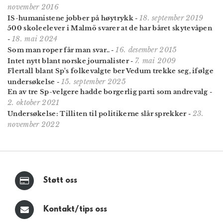
november 2016
18. september 2019
IS-humanistene jobber på høytrykk
-
500 skoleelever i Malmö svarer at de har båret skytevåpen
18. mai 2024
-
16. desember 2015
Som man roper får man svar..
-
7. mai 2009
Intet nytt blant norske journalister
-
Flertall blant Sp's folkevalgte ber Vedum trekke seg, ifølge
15. september 2025
undersøkelse
-
En av tre Sp-velgere hadde borgerlig parti som andrevalg
-
2. oktober 2021
23.
Undersøkelse: Tilliten til politikerne slår sprekker
-
november 2022
Støtt oss
Kontakt/tips oss