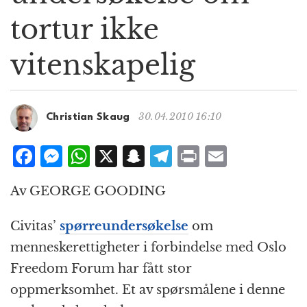
g
tortur ikke
a
t
vitenskapelig
i
o
n
30.04.2010 16:10
Christian Skaug
F
M
W
X
S
T
P
E
a
e
h
n
el
ri
m
Av GEORGE GOODING
c
ss
at
a
e
n
ai
e
e
s
p
g
t
l
Civitas’
spørreundersøkelse
om
b
n
A
c
r
menneskerettigheter i forbindelse med Oslo
o
g
p
h
a
Freedom Forum har fått stor
o
e
p
at
m
oppmerksomhet. Et av spørsmålene i denne