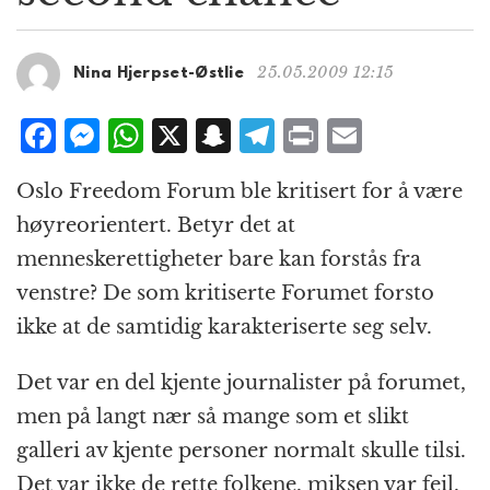
g
a
t
25.05.2009 12:15
Nina Hjerpset-Østlie
i
o
F
M
W
X
S
T
P
E
n
a
e
h
n
el
ri
m
Oslo Freedom Forum ble kritisert for å være
c
ss
at
a
e
n
ai
høyreorientert. Betyr det at
e
e
s
p
g
t
l
menneskerettigheter bare kan forstås fra
b
n
A
c
r
venstre? De som kritiserte Forumet forsto
o
g
p
h
a
ikke at de samtidig karakteriserte seg selv.
o
e
p
at
m
k
r
Det var en del kjente journalister på forumet,
men på langt nær så mange som et slikt
galleri av kjente personer normalt skulle tilsi.
Det var ikke de rette folkene, miksen var feil.