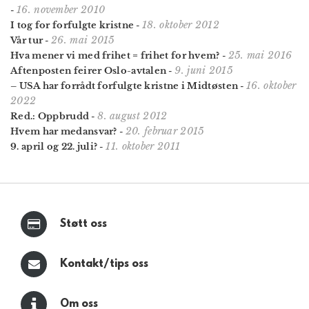
16. november 2010
-
18. oktober 2012
I tog for forfulgte kristne
-
26. mai 2015
Vår tur
-
25. mai 2016
Hva mener vi med frihet = frihet for hvem?
-
9. juni 2015
Aftenposten feirer Oslo-avtalen
-
16. oktober
– USA har forrådt forfulgte kristne i Midtøsten
-
2022
8. august 2012
Red.: Oppbrudd
-
20. februar 2015
Hvem har medansvar?
-
11. oktober 2011
9. april og 22. juli?
-
Støtt oss
Kontakt/tips oss
Om oss