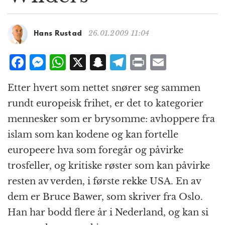
g
a
t
26.01.2009 11:04
Hans Rustad
i
o
F
M
W
X
S
T
P
E
n
a
e
h
n
el
ri
m
Etter hvert som nettet snører seg sammen
c
ss
at
a
e
n
ai
rundt europeisk frihet, er det to kategorier
e
e
s
p
g
t
l
mennesker som er brysomme: avhoppere fra
b
n
A
c
r
islam som kan kodene og kan fortelle
o
g
p
h
a
europeere hva som foregår og påvirke
o
e
p
at
m
trosfeller, og kritiske røster som kan påvirke
k
r
resten av verden, i første rekke USA. En av
dem er Bruce Bawer, som skriver fra Oslo.
Han har bodd flere år i Nederland, og kan si