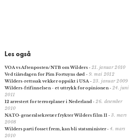
Les også
21. januar 2010
VOA vs Aftenposten/NTB om Wilders
-
9. mai 2012
Ved tiårsdagen for Pim Fortuyns død
-
23. januar 2009
Wilders-rettssak vekker oppsikt i USA
-
24. juni
Wilders-frifinnelsen - et uttrykk for opinionen
-
2011
26. desember
12 arrestert for terrorplaner i Nederland
-
2010
3. mars
NATO-generalsekretær frykter Wilders film II
-
2008
4. mars
Wilders parti fosset frem, kan bli statsminister
-
2010