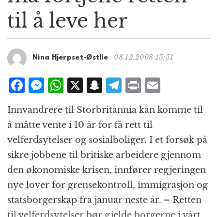
g
til å leve her
a
t
i
o
08.12.2008 15:51
Nina Hjerpset-Østlie
n
F
M
W
X
S
T
P
E
a
e
h
n
el
ri
m
Innvandrere til Storbritannia kan komme til
c
ss
at
a
e
n
ai
å måtte vente i 10 år for få rett til
e
e
s
p
g
t
l
velferdsytelser og sosialboliger. I et forsøk på
b
n
A
c
r
sikre jobbene til britiske arbeidere gjennom
o
g
p
h
a
den økonomiske krisen, innfører regjeringen
o
e
p
at
m
nye lover for grensekontroll, immigrasjon og
k
r
statsborgerskap fra januar neste år. – Retten
til velferdsytelser bør gjelde borgerne i vårt