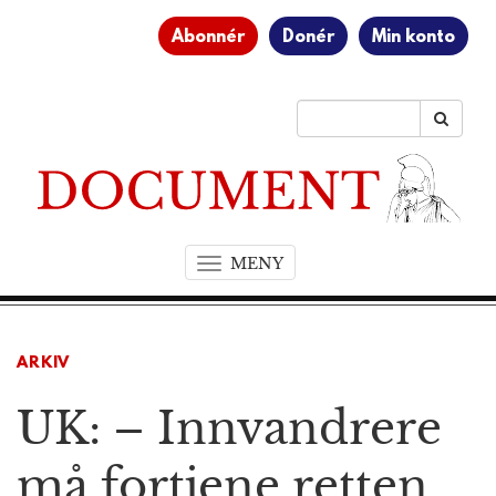
Abonnér
Donér
Min konto
MENY
T
o
g
g
ARKIV
l
e
UK: – Innvandrere
n
a
v
må fortjene retten
i