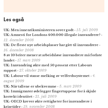
Les også
15. juli 2009
UK: Men innenriksministeren sover godt
-
UK: Amnesti for Londons 400.000 illegale innvandrere?
-
12. desember 2008
UK: De fleste nye arbeidsplasser har gått til innvandrere
-
16. desember 2008
8 av 10 briter mener at arbeidsløse innvandrere må forlate
17. mars 2009
landet
-
UK: Innvandring økte med 50 prosent etter Labours
27. oktober 2009
rapport
-
4.
UK: Labour vil stanse melking av velferdssystemet
-
august 2009
5. mars 2009
UK: Når tallene er ubekvemme
-
UK: Immigranter ødelegger fingertuppene for å skjule
21. juli 2009
korrekt identitet
-
UK: OECD krever økte rettigheter for innvandrere i
19. november 2008
krisetider
-