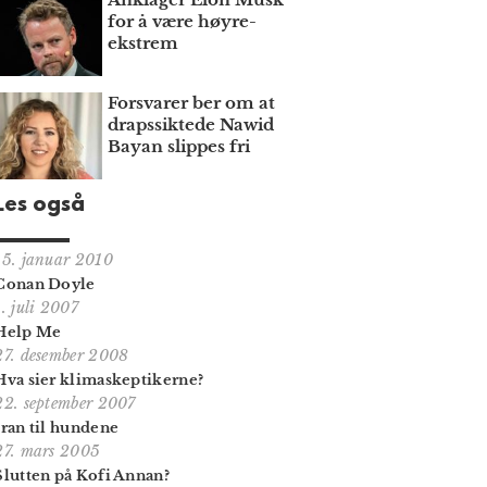
for å være høyre­
ekstrem
Forsvarer ber om at
draps­siktede Nawid
Bayan slippes fri
Les også
15. januar 2010
Conan Doyle
1. juli 2007
Help Me
27. desember 2008
Hva sier klimaskeptikerne?
22. september 2007
Iran til hundene
27. mars 2005
Slutten på Kofi Annan?