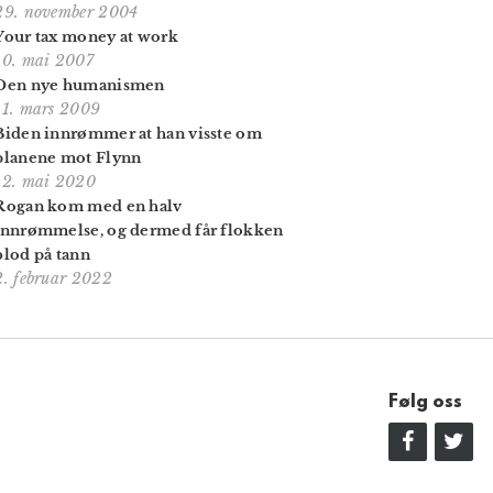
29. november 2004
Your tax money at work
10. mai 2007
Den nye humanismen
11. mars 2009
Biden innrømmer at han visste om
planene mot Flynn
12. mai 2020
Rogan kom med en halv
innrømmelse, og dermed får flokken
blod på tann
2. februar 2022
Følg oss