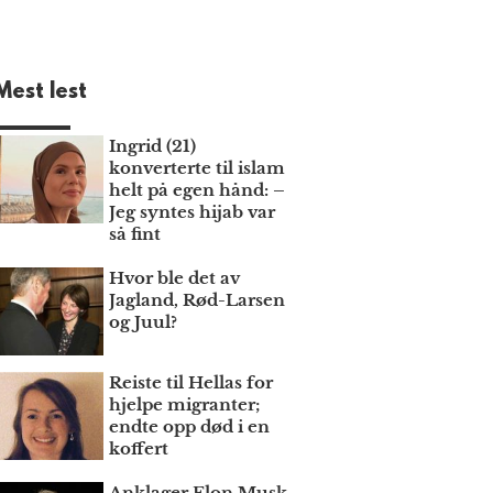
Mest lest
Ingrid (21)
konverterte til islam
helt på egen hånd: –
Jeg syntes hijab var
så fint
Hvor ble det av
Jagland, Rød-Larsen
og Juul?
Reiste til Hellas for
hjelpe migranter;
endte opp død i en
koffert
Anklager Elon Musk