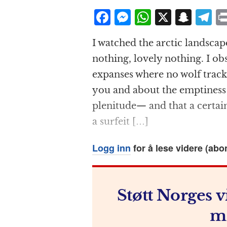
F
M
W
X
S
T
a
e
h
n
el
I watched the arctic landsca
c
ss
at
a
e
nothing, lovely nothing. I ob
e
e
s
p
g
expanses where no wolf track
b
n
A
c
r
you and about the emptiness 
o
g
p
h
a
plenitude— and that a certai
o
e
p
at
a surfeit […]
k
r
Logg inn
for å lese videre (abo
Støtt Norges v
m