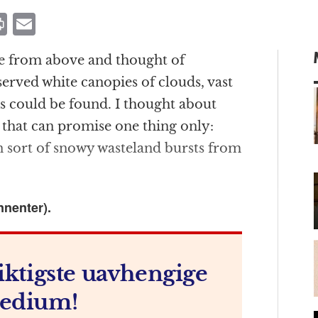
P
E
ri
m
pe from above and thought of
n
ai
served white canopies of clouds, vast
t
l
s could be found. I thought about
that can promise one thing only:
n sort of snowy wasteland bursts from
m
nnenter).
iktigste uavhengige
edium!