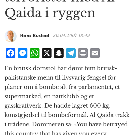
g
Qaida i ryggen
a
t
i
o
30.04.2007 13:49
Hans Rustad
n
F
M
W
X
S
T
P
E
a
e
h
n
el
ri
m
En britisk domstol har dømt fem britisk-
c
ss
at
a
e
n
ai
pakistanske menn til livsvarig fengsel for
e
e
s
p
g
t
l
planer om å bombe alt fra parlamentet, et
b
n
A
c
r
supermarked, en nattklubb og et
o
g
p
h
a
gasskraftverk. De hadde lagret 600 kg.
o
e
p
at
m
kunstgjødsel til bombeformål. Al Qaida trakk
k
r
i trådene. Dommeren sa: «You have betrayed
this country that has given you every