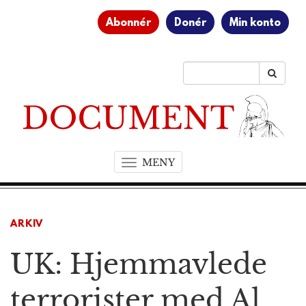
Abonnér
Donér
Min konto
MENY
T
o
g
g
ARKIV
l
e
UK: Hjemmavlede
n
a
v
terrorister med Al
i