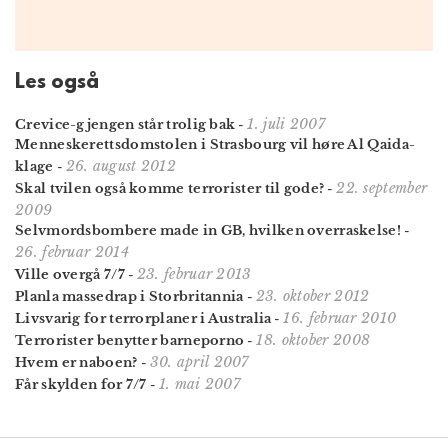
Les også
1. juli 2007
Crevice-gjengen står trolig bak
-
Menneskerettsdomstolen i Strasbourg vil høre Al Qaida-
26. august 2012
klage
-
22. september
Skal tvilen også komme terrorister til gode?
-
2009
Selvmordsbombere made in GB, hvilken overraskelse!
-
26. februar 2014
23. februar 2013
Ville overgå 7/7
-
23. oktober 2012
Planla massedrap i Storbritannia
-
16. februar 2010
Livsvarig for terrorplaner i Australia
-
18. oktober 2008
Terrorister benytter barneporno
-
30. april 2007
Hvem er naboen?
-
1. mai 2007
Får skylden for 7/7
-