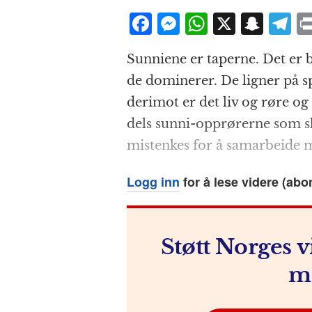
F
M
W
X
S
T
a
e
h
n
el
Sunniene er taperne. Det er 
c
ss
at
a
e
de dominerer. De ligner på s
e
e
s
p
g
derimot er det liv og røre og m
b
n
A
c
r
dels sunni-opprørerne som sk
o
g
p
h
a
mistenkes for å samarbeide 
o
e
p
at
k
r
Logg inn
for å lese videre (abo
Støtt Norges v
m