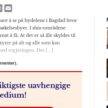
P
E
ri
m
bare å se på bydelene i Bagdad hvor
n
ai
pøkelsesbyer. I shia-områdene
t
l
at å få. At det er så ille skyldes til
yter på alt og alle som kan
med regjeringen. Det […]
m
nnenter).
iktigste uavhengige
edium!