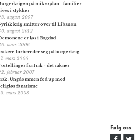
Borgerkrigen på mikroplan - familier
rives i stykker
23. august 2007
Syrisk krig smitter over til Libanon
30. august 2012
Demonene er løs i Bagdad
26. mars 2006
Irakere forbereder seg på borgerkrig
17. mars 2006
Fortellinger fra Irak - det rakner
22. februar 2007
Irak: Ungdommen fed up med
religiøs fanatisme
13. mars 2008
Følg oss