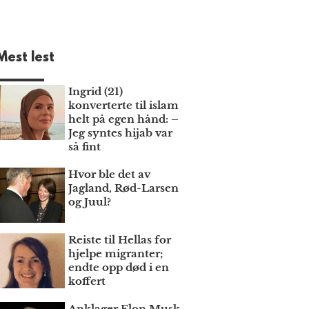
Mest lest
Ingrid (21)
konverterte til islam
helt på egen hånd: –
Jeg syntes hijab var
så fint
Hvor ble det av
Jagland, Rød-Larsen
og Juul?
Reiste til Hellas for
hjelpe migranter;
endte opp død i en
koffert
Anklager Elon Musk