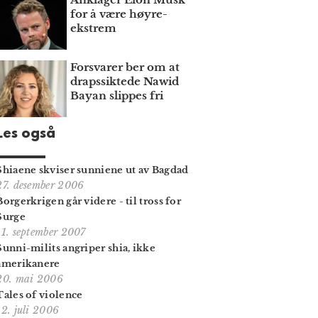
for å være høyre­
ekstrem
Forsvarer ber om at
draps­siktede Nawid
Bayan slippes fri
Les også
Shiaene skviser sunniene ut av Bagdad
27. desember 2006
Borgerkrigen går videre - til tross for
Surge
11. september 2007
Sunni-milits angriper shia, ikke
amerikanere
20. mai 2006
Tales of violence
12. juli 2006