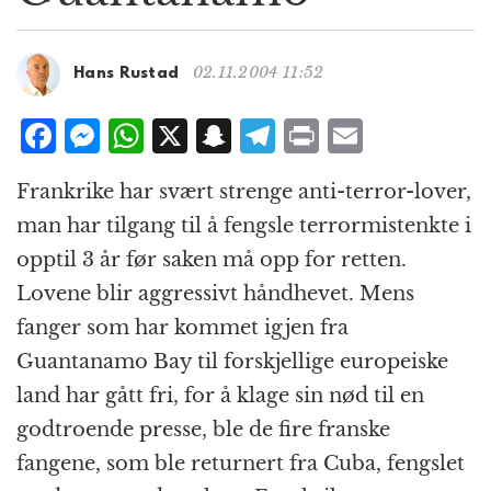
g
a
t
02.11.2004 11:52
Hans Rustad
i
o
F
M
W
X
S
T
P
E
n
a
e
h
n
el
ri
m
Frankrike har svært strenge anti-terror-lover,
c
ss
at
a
e
n
ai
man har tilgang til å fengsle terrormistenkte i
e
e
s
p
g
t
l
opptil 3 år før saken må opp for retten.
b
n
A
c
r
Lovene blir aggressivt håndhevet. Mens
o
g
p
h
a
fanger som har kommet igjen fra
o
e
p
at
m
Guantanamo Bay til forskjellige europeiske
k
r
land har gått fri, for å klage sin nød til en
godtroende presse, ble de fire franske
fangene, som ble returnert fra Cuba, fengslet