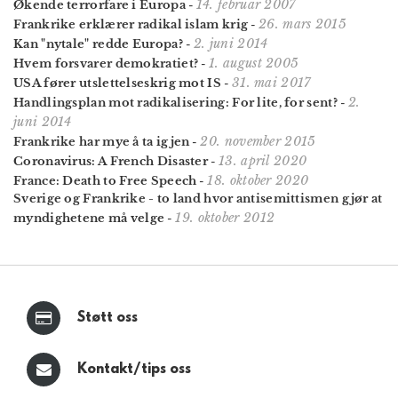
14. februar 2007
Økende terrorfare i Europa
-
26. mars 2015
Frankrike erklærer radikal islam krig
-
2. juni 2014
Kan "nytale" redde Europa?
-
1. august 2005
Hvem forsvarer demokratiet?
-
31. mai 2017
USA fører utslettelseskrig mot IS
-
2.
Handlingsplan mot radikalisering: For lite, for sent?
-
juni 2014
20. november 2015
Frankrike har mye å ta igjen
-
13. april 2020
Coronavirus: A French Disaster
-
18. oktober 2020
France: Death to Free Speech
-
Sverige og Frankrike - to land hvor antisemittismen gjør at
19. oktober 2012
myndighetene må velge
-
Støtt oss
Kontakt/tips oss