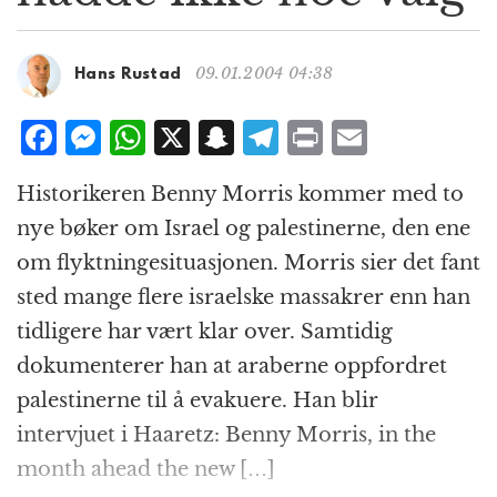
g
a
t
09.01.2004 04:38
Hans Rustad
i
o
F
M
W
X
S
T
P
E
n
a
e
h
n
el
ri
m
Historikeren Benny Morris kommer med to
c
ss
at
a
e
n
ai
nye bøker om Israel og palestinerne, den ene
e
e
s
p
g
t
l
om flyktningesituasjonen. Morris sier det fant
b
n
A
c
r
sted mange flere israelske massakrer enn han
o
g
p
h
a
tidligere har vært klar over. Samtidig
o
e
p
at
m
dokumenterer han at araberne oppfordret
k
r
palestinerne til å evakuere. Han blir
intervjuet i Haaretz: Benny Morris, in the
month ahead the new […]