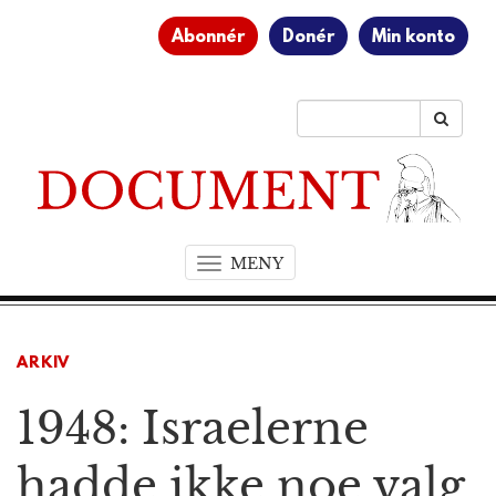
Abonnér
Donér
Min konto
MENY
T
o
g
g
ARKIV
l
e
1948: Israelerne
n
a
v
hadde ikke noe valg
i