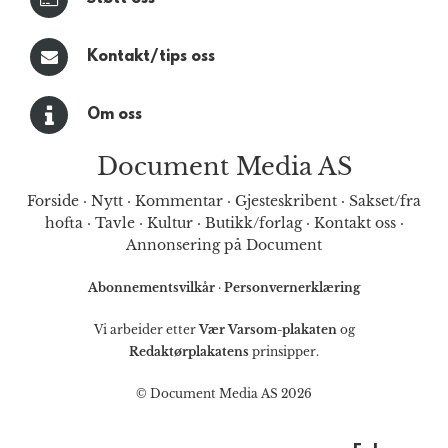
Kontakt/tips oss
Om oss
Document Media AS
Forside
·
Nytt
·
Kommentar
·
Gjesteskribent
·
Sakset/fra
hofta
·
Tavle
·
Kultur
·
Butikk/forlag
·
Kontakt oss
·
Annonsering på Document
Abonnementsvilkår
·
Personvernerklæring
Vi arbeider etter
Vær Varsom-plakaten
og
Redaktørplakatens
prinsipper.
© Document Media AS 2026