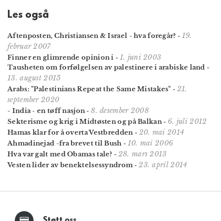
Les også
19.
Aftenposten, Christiansen & Israel - hva foregår?
-
februar 2007
1. juni 2003
Finner en glimrende opinion i
-
Tausheten om forfølgelsen av palestinere i arabiske land
-
13. august 2015
21.
Arabs: "Palestinians Repeat the Same Mistakes"
-
september 2020
8. desember 2008
- India - en tøff nasjon
-
6. juli 2012
Sekterisme og krig i Midtøsten og på Balkan
-
20. mai 2014
Hamas klar for å overta Vestbredden
-
10. mai 2006
Ahmadinejad -fra brevet til Bush
-
28. mars 2013
Hva var galt med Obamas tale?
-
23. april 2014
Vesten lider av benektelsessyndrom
-
Støtt oss