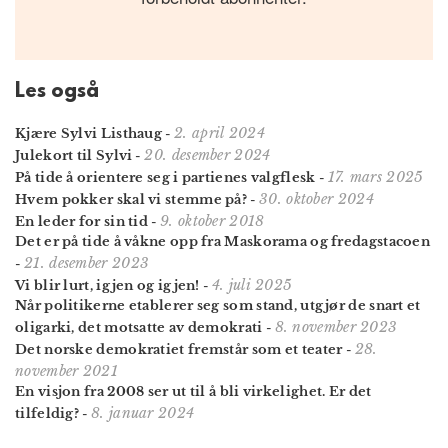
Les også
2. april 2024
Kjære Sylvi Listhaug
-
20. desember 2024
Julekort til Sylvi
-
17. mars 2025
På tide å orientere seg i partienes valgflesk
-
30. oktober 2024
Hvem pokker skal vi stemme på?
-
9. oktober 2018
En leder for sin tid
-
Det er på tide å våkne opp fra Maskorama og fredagstacoen
21. desember 2023
-
4. juli 2025
Vi blir lurt, igjen og igjen!
-
Når politikerne etablerer seg som stand, utgjør de snart et
8. november 2023
oligarki, det motsatte av demokrati
-
28.
Det norske demokratiet fremstår som et teater
-
november 2021
En visjon fra 2008 ser ut til å bli virkelighet. Er det
8. januar 2024
tilfeldig?
-