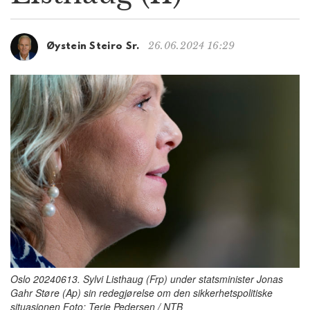
g
a
t
26.06.2024 16:29
Øystein Steiro Sr.
i
o
n
Oslo 20240613. Sylvi Listhaug (Frp) under statsminister Jonas
Gahr Støre (Ap) sin redegjørelse om den sikkerhetspolitiske
situasjonen Foto: Terje Pedersen / NTB