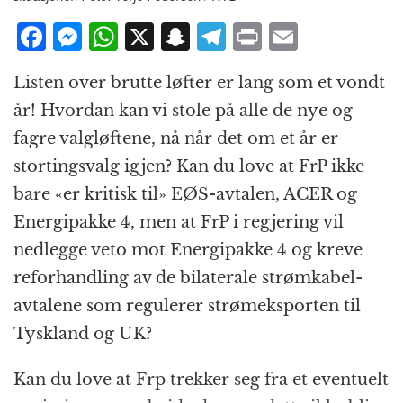
F
M
W
X
S
T
P
E
a
e
h
n
el
ri
m
Listen over brutte løfter er lang som et vondt
c
ss
at
a
e
n
ai
år! Hvordan kan vi stole på alle de nye og
e
e
s
p
g
t
l
fagre valg­løftene, nå når det om et år er
b
n
A
c
r
stortings­valg igjen? Kan du love at FrP ikke
o
g
p
h
a
bare «er kritisk til» EØS-avtalen, ACER og
o
e
p
at
m
Energipakke 4, men at FrP i regjering vil
k
r
nedlegge veto mot Energipakke 4 og kreve
reforhandling av de bilaterale strøm­kabel­
avtalene som regulerer strøm­eksporten til
Tyskland og UK?
Kan du love at Frp trekker seg fra et eventuelt