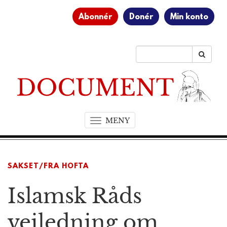
Abonnér
Donér
Min konto
MENY
T
o
g
g
SAKSET/FRA HOFTA
l
e
Islamsk Råds
n
a
v
veiledning om
i