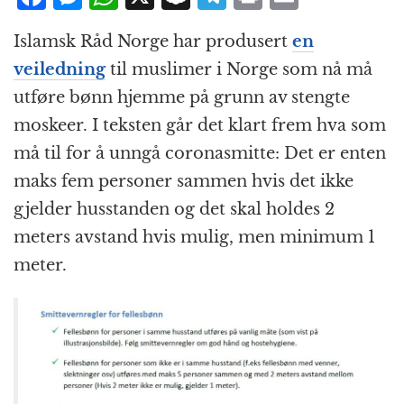
a
e
h
n
el
ri
m
Islamsk Råd Norge har produsert
en
c
ss
at
a
e
n
ai
veiledning
til muslimer i Norge som nå må
e
e
s
p
g
t
l
utføre bønn hjemme på grunn av stengte
b
n
A
c
r
moskeer. I teksten går det klart frem hva som
o
g
p
h
a
må til for å unngå coronasmitte: Det er enten
o
e
p
at
m
maks fem personer sammen hvis det ikke
k
r
gjelder husstanden og det skal holdes 2
meters avstand hvis mulig, men minimum 1
meter.