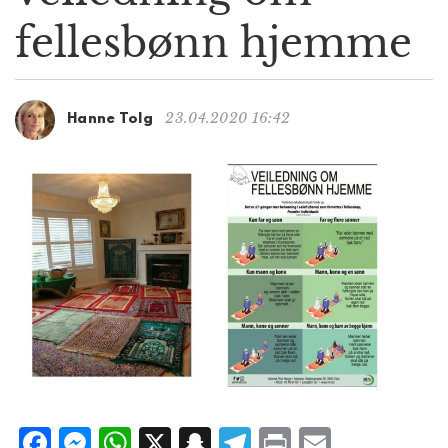
g
fellesbønn hjemme
a
t
i
o
23.04.2020 16:42
Hanne Tolg
n
F
M
W
X
S
T
P
E