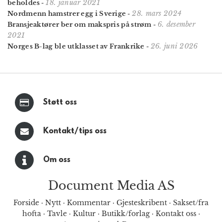
18. januar 2021
beholdes
-
28. mars 2024
Nordmenn hamstrer egg i Sverige
-
6. desember
Bransjeaktører ber om makspris på strøm
-
2021
26. juni 2026
Norges B-lag ble utklasset av Frankrike
-
Støtt oss
Kontakt/tips oss
Om oss
Document Media AS
Forside
·
Nytt
·
Kommentar
·
Gjesteskribent
·
Sakset/fra
hofta
·
Tavle
·
Kultur
·
Butikk/forlag
·
Kontakt oss
·