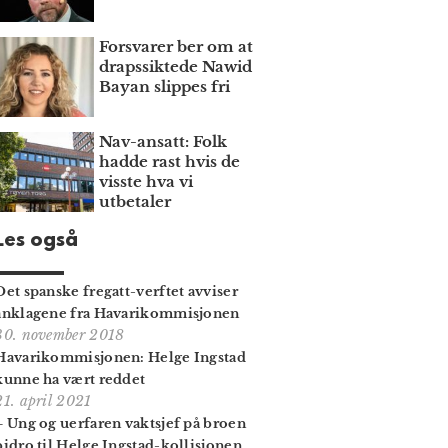
Forsvarer ber om at
draps­siktede Nawid
Bayan slippes fri
Nav-ansatt: Folk
hadde rast hvis de
visste hva vi
utbetaler
Les også
Det spanske fregatt-verftet avviser
anklagene fra Havari­kommisjonen
30. november 2018
Havari­kommisjonen: Helge Ingstad
kunne ha vært reddet
21. april 2021
– Ung og uerfaren vaktsjef på broen
bidro til Helge Ingstad-kollisjonen