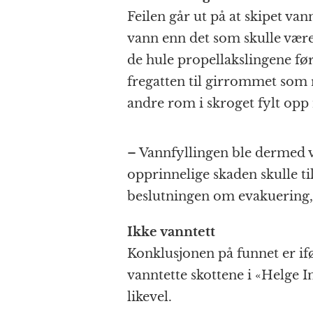
Feilen går ut på at skipet va
vann enn det som skulle vær
de hule propellakslingene før
fregatten til girrommet som r
andre rom i skroget fylt opp
– Vannfyllingen ble dermed 
opprinnelige skaden skulle til
beslutningen om evakuering
Ikke vanntett
Konklusjonen på funnet er i
vanntette skottene i «Helge I
likevel.