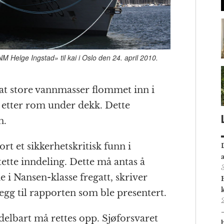
Helge Ingstad» til kai i Oslo den 24. april 2010.
l at store vannmasser flommet inn i
 etter rom under dekk. Dette
n.
t et sikkerhetskritisk funn i
tette inndeling. Dette må antas å
e i Nansen-klasse fregatt, skriver
gg til rapporten som ble presentert.
delbart må rettes opp. Sjøforsvaret