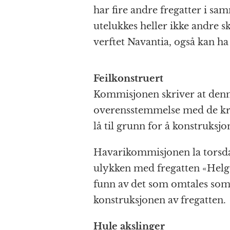
har fire andre fregatter i sa
utelukkes heller ikke andre 
verftet Navantia, også kan ha
Feilkonstruert
Kommisjonen skriver at denn
overensstemmelse med de krit
lå til grunn for å konstruksj
Havarikommisjonen la torsda
ulykken med fregatten «Helge 
funn av det som omtales som e
konstruksjonen av fregatten.
Hule akslinger