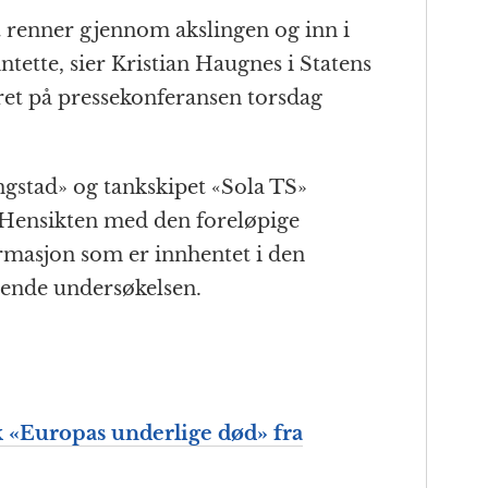
 renner gjennom akslingen og inn i
ntette, sier Kristian Haugnes i Statens
et på pressekonferansen torsdag
gstad» og tankskipet «Sola TS»
. Hensikten med den foreløpige
rmasjon som er innhentet i den
ående undersøkelsen.
k «Europas underlige død» fra