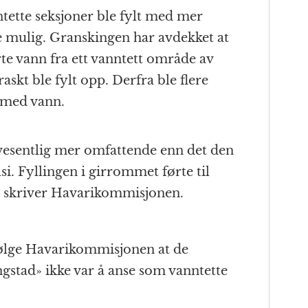
nntette seksjoner ble fylt med mer
e mulig. Granskingen har avdekket at
te vann fra ett vanntett område av
askt ble fylt opp. Derfra ble flere
 med vann.
vesentlig mer omfattende enn det den
si. Fyllingen i girrommet førte til
, skriver Havarikommisjonen.
følge Havarikommisjonen at de
ngstad» ikke var å anse som vanntette