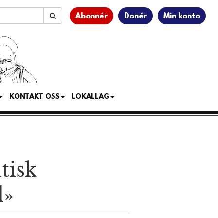
Abonnér
Donér
Min konto
KONTAKT OSS
LOKALLAG
tisk
d»