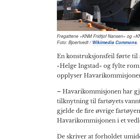
Fregattene «KNM Fridtjof Nansen» og «KNM 
Foto: Bjoertvedt /
Wikimedia Commons
.
En konstruksjonsfeil førte ti
«Helge Ingstad» og fylte rom
opplyser Havarikommisjone
– Havarikommisjonen har gjor
tilknytning til fartøyets vann
gjelde de fire øvrige fartøyen
Havarikommisjonen i et vedle
De skriver at forholdet umid