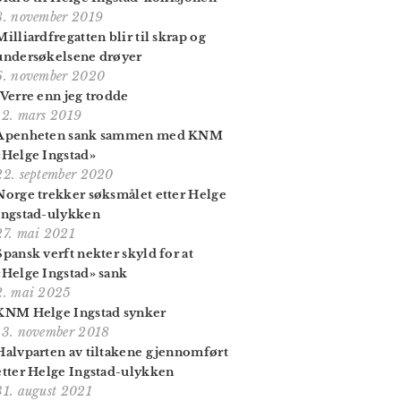
8. november 2019
Milliardfregatten blir til skrap og
undersøkelsene drøyer
6. november 2020
-Verre enn jeg trodde
12. mars 2019
Åpenheten sank sammen med KNM
«Helge Ingstad»
22. september 2020
Norge trekker søksmålet etter Helge
Ingstad-ulykken
27. mai 2021
Spansk verft nekter skyld for at
«Helge Ingstad» sank
2. mai 2025
KNM Helge Ingstad synker
13. november 2018
Halvparten av tiltakene gjennomført
etter Helge Ingstad-ulykken
31. august 2021