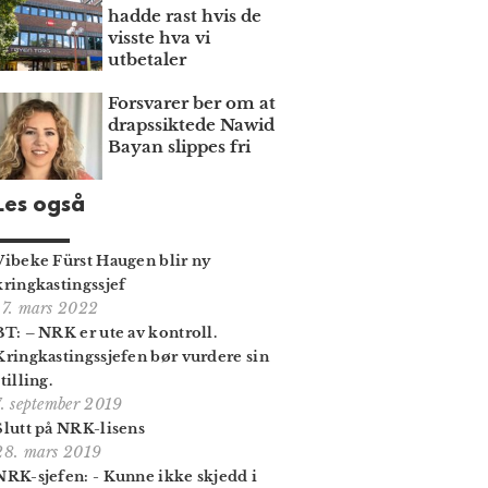
hadde rast hvis de
visste hva vi
utbetaler
Forsvarer ber om at
draps­siktede Nawid
Bayan slippes fri
Les også
Vibeke Fürst Haugen blir ny
kringkastingssjef
17. mars 2022
BT: – NRK er ute av kontroll.
Kringkastings­sjefen bør vurdere sin
stilling.
7. september 2019
Slutt på NRK-lisens
28. mars 2019
NRK-sjefen: - Kunne ikke skjedd i