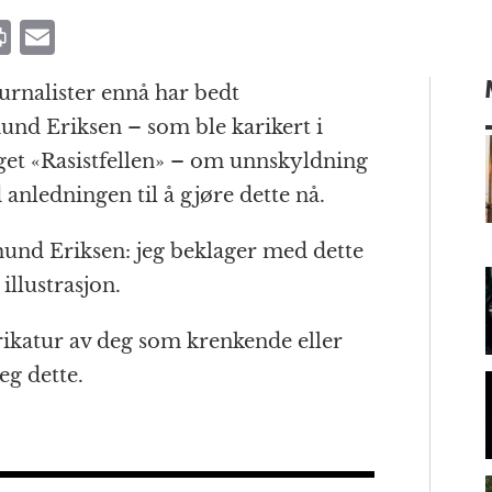
P
E
ri
m
urnalister ennå har bedt
n
ai
und Eriksen – som ble karikert i
t
l
gget «Rasistfellen» – om unnskyldning
 anledningen til å gjøre dette nå.
m
und Eriksen: jeg beklager med dette
 illustrasjon.
ikatur av deg som krenkende eller
eg dette.