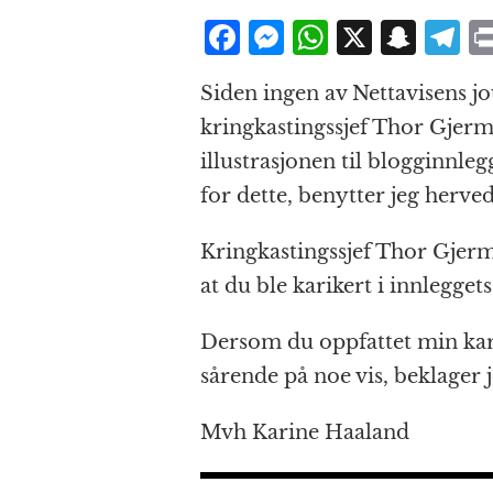
F
M
W
X
S
T
a
e
h
n
el
Siden ingen av Nettavisens jo
c
ss
at
a
e
kringkastingssjef Thor Gjerm
e
e
s
p
g
illustrasjonen til blogginnle
b
n
A
c
r
for dette, benytter jeg herved
o
g
p
h
a
o
e
p
at
Kringkastingssjef Thor Gjerm
k
r
at du ble karikert i innleggets
Dersom du oppfattet min kar
sårende på noe vis, beklager j
Mvh Karine Haaland