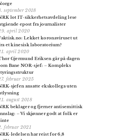
Norge
8. september 2018
NRK lot IT-sikkerhets­avdeling lese
utgående epost fra journalister
29. april 2020
Faktisk.no: Lekket koronaviruset ut
fra et kinesisk laboratorium?
21. april 2020
Thor Gjermund Eriksen går på dagen
som Bane NOR-sjef: – Kompleks
styringsstruktur
27. februar 2025
NRK-sjefen ansatte ekskollega uten
utlysning
21. august 2018
NRK beklager og fjerner antisemittisk
innslag: – Vi skjønner godt at folk er
sinte
2. februar 2021
NRK-ledelsen har reist for 6,8