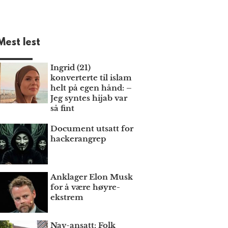
Mest lest
Ingrid (21)
konverterte til islam
helt på egen hånd: –
Jeg syntes hijab var
så fint
Document utsatt for
hackerangrep
Anklager Elon Musk
for å være høyre­
ekstrem
Nav-ansatt: Folk