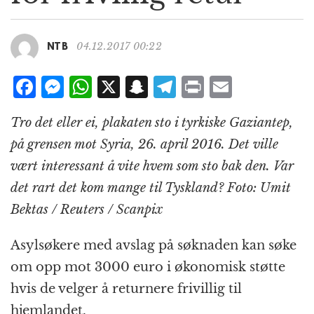
g
a
t
04.12.2017 00:22
NTB
i
o
F
M
W
X
S
T
P
E
n
a
e
h
n
el
ri
m
Tro det eller ei, plakaten sto i tyrkiske Gaziantep,
c
ss
at
a
e
n
ai
på grensen mot Syria, 26. april 2016. Det ville
e
e
s
p
g
t
l
vært interessant å vite hvem som sto bak den. Var
b
n
A
c
r
det rart det kom mange til Tyskland? Foto: Umit
o
g
p
h
a
Bektas / Reuters / Scanpix
o
e
p
at
m
k
r
Asylsøkere med avslag på søknaden kan søke
om opp mot 3000 euro i økonomisk støtte
hvis de velger å returnere frivillig til
hjemlandet.