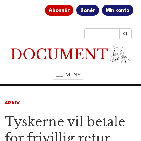
Abonnér
Donér
Min konto
MENY
T
o
g
g
ARKIV
l
e
Tyskerne vil betale
n
a
v
for frivillig retur
i