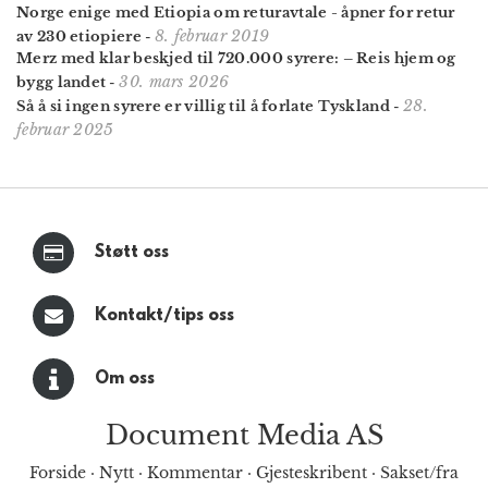
Norge enige med Etiopia om returavtale - åpner for retur
8. februar 2019
av 230 etiopiere
-
Merz med klar beskjed til 720.000 syrere: – Reis hjem og
30. mars 2026
bygg landet
-
28.
Så å si ingen syrere er villig til å forlate Tyskland
-
februar 2025
Støtt oss
Kontakt/tips oss
Om oss
Document Media AS
Forside
·
Nytt
·
Kommentar
·
Gjesteskribent
·
Sakset/fra