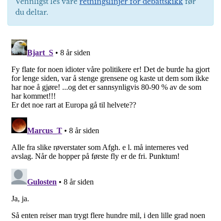
Vennligst les våre
retningslinjer for debattskikk
før
du deltar.