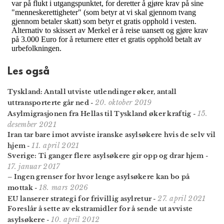
Les også
Tyskland: Antall utviste utlendinger øker, antall
20. oktober 2019
uttransporterte går ned
-
15.
Asylmigrasjonen fra Hellas til Tyskland øker kraftig
-
desember 2021
Iran tar bare imot avviste iranske asylsøkere hvis de selv vil
11. april 2021
hjem
-
Sverige: Ti ganger flere asylsøkere gir opp og drar hjem
-
17. januar 2017
– Ingen grenser for hvor lenge asylsøkere kan bo på
18. mars 2026
mottak
-
27. april 2021
EU lanserer strategi for frivillig asylretur
-
Foreslår å sette av ekstramidler for å sende ut avviste
10. april 2012
asylsøkere
-