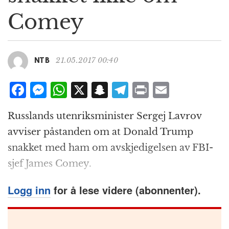
g
Comey
a
t
i
o
21.05.2017 00:40
NTB
n
F
M
W
X
S
T
P
E
a
e
h
n
el
ri
m
Russlands utenriksminister Sergej Lavrov
c
ss
at
a
e
n
ai
avviser påstanden om at Donald Trump
e
e
s
p
g
t
l
snakket med ham om avskjedigelsen av FBI-
b
n
A
c
r
sjef James Comey.
o
g
p
h
a
o
e
p
at
m
Logg inn
for å lese videre (abonnenter).
k
r