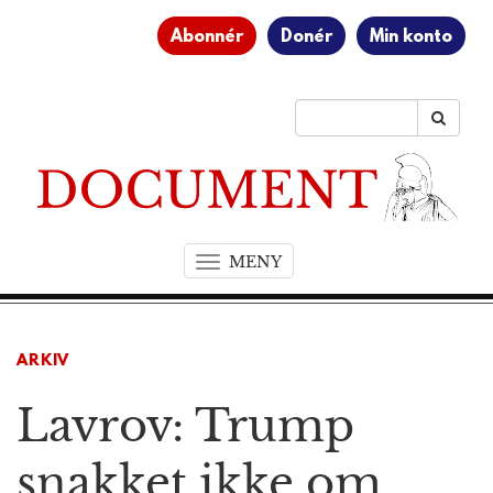
Abonnér
Donér
Min konto
MENY
T
o
g
g
ARKIV
l
e
Lavrov: Trump
n
a
v
snakket ikke om
i