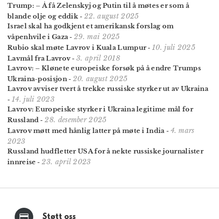
Trump: – Å få Zelenskyj og Putin til å møtes er som å
22. august 2025
blande olje og eddik
-
Israel skal ha godkjent et amerikansk forslag om
29. mai 2025
våpenhvile i Gaza
-
10. juli 2025
Rubio skal møte Lavrov i Kuala Lumpur
-
3. april 2018
Lavmål fra Lavrov
-
Lavrov: – Klønete europeiske forsøk på å endre Trumps
20. august 2025
Ukraina-posisjon
-
Lavrov avviser tvert å trekke russiske styrker ut av Ukraina
14. juli 2023
-
Lavrov: Europeiske styrker i Ukraina legitime mål for
28. desember 2025
Russland
-
4. mars
Lavrov møtt med hånlig latter på møte i India
-
2023
Russland hudfletter USA for å nekte russiske journalister
23. april 2023
innreise
-
Støtt oss