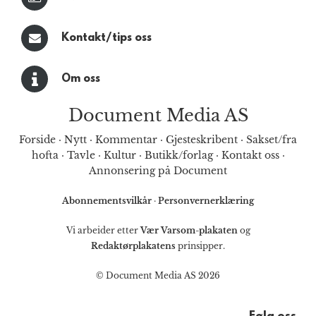
Kontakt/tips oss
Om oss
Document Media AS
Forside
·
Nytt
·
Kommentar
·
Gjesteskribent
·
Sakset/fra
hofta
·
Tavle
·
Kultur
·
Butikk/forlag
·
Kontakt oss
·
Annonsering på Document
Abonnementsvilkår
·
Personvernerklæring
Vi arbeider etter
Vær Varsom-plakaten
og
Redaktørplakatens
prinsipper.
© Document Media AS 2026