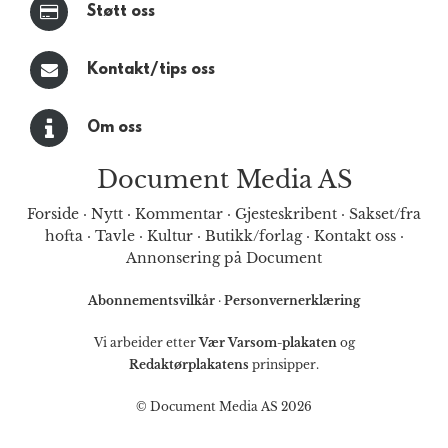
Støtt oss
Kontakt/tips oss
Om oss
Document Media AS
Forside
·
Nytt
·
Kommentar
·
Gjesteskribent
·
Sakset/fra
hofta
·
Tavle
·
Kultur
·
Butikk/forlag
·
Kontakt oss
·
Annonsering på Document
Abonnementsvilkår
·
Personvernerklæring
Vi arbeider etter
Vær Varsom-plakaten
og
Redaktørplakatens
prinsipper.
© Document Media AS 2026