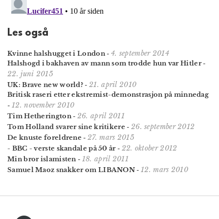
Les også
4. september 2014
Kvinne halshugget i London
-
Halshogd i bakhaven av mann som trodde hun var Hitler
-
22. juni 2015
21. april 2010
UK: Brave new world?
-
Britisk raseri etter ekstremist-demonstrasjon på minnedag
12. november 2010
-
26. april 2011
Tim Hetherington
-
26. september 2012
Tom Holland svarer sine kritikere
-
27. mars 2015
De knuste foreldrene
-
22. oktober 2012
- BBC - verste skandale på 50 år
-
18. april 2011
Min bror islamisten
-
12. mars 2010
Samuel Maoz snakker om LIBANON
-