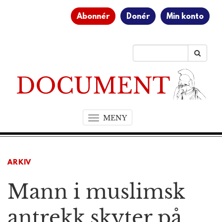
Abonnér
Donér
Min konto
MENY
T
o
g
g
ARKIV
l
e
Mann i muslimsk
n
a
v
antrekk skyter på
i