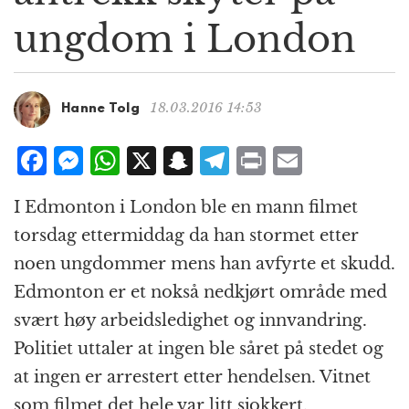
g
ungdom i London
a
t
i
o
18.03.2016 14:53
Hanne Tolg
n
F
M
W
X
S
T
P
E
a
e
h
n
el
ri
m
I Edmonton i London ble en mann filmet
c
ss
at
a
e
n
ai
torsdag ettermiddag da han stormet etter
e
e
s
p
g
t
l
noen ungdommer mens han avfyrte et skudd.
b
n
A
c
r
Edmonton er et nokså nedkjørt område med
o
g
p
h
a
svært høy arbeidsledighet og innvandring.
o
e
p
at
m
Politiet uttaler at ingen ble såret på stedet og
k
r
at ingen er arrestert etter hendelsen. Vitnet
som filmet det hele var litt sjokkert.