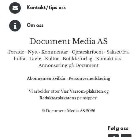
Kontakt/tips oss
Om oss
Document Media AS
Forside
·
Nytt
·
Kommentar
·
Gjesteskribent
·
Sakset/fra
hofta
·
Tavle
·
Kultur
·
Butikk/forlag
·
Kontakt oss
·
Annonsering på Document
Abonnementsvilkår
·
Personvernerklæring
Vi arbeider etter
Vær Varsom-plakaten
og
Redaktørplakatens
prinsipper.
© Document Media AS 2026
Følg oss