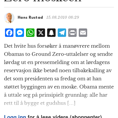
g
a
t
15.08.2010 08:29
Hans Rustad
i
o
F
M
W
X
S
T
P
E
n
a
e
h
n
el
ri
m
Det hvite hus forsøker å manøvrere mellom
c
ss
at
a
e
n
ai
Obamas to Ground Zero-uttalelser og sendte
e
e
s
p
g
t
l
lørdag ut en pressemelding om at lørdagens
b
n
A
c
r
reservasjon ikke betød noen tilbakekalling av
o
g
p
h
a
det som presidenten sa fredag om at han
o
e
p
at
m
støttet byggingen av en moske. Obama mente
k
r
å uttale seg på prinsipielt grunnlag: alle har
rett til å bygge et gudshus […]
Logg inn
for å lese videre (abonnenter).