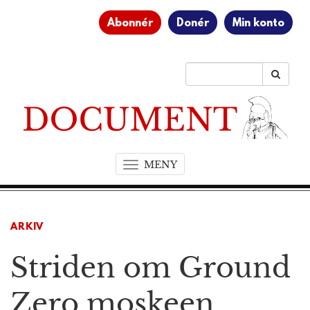
Abonnér
Donér
Min konto
MENY
T
o
g
g
ARKIV
l
e
Striden om Ground
n
a
v
Zero moskeen
i