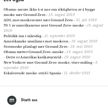
Obama: mente ikke å si noe om riktigheten av å bygge
15. august 2010
moske nær Ground Zero
-
31. juli 2010
ADL mot moskesenter nær Ground Zero
-
14. august
70 % av amerikanerne mot Ground Zero-moske
-
2010
11. september 2010
Politikk inn i niårsdag
-
19. august 2010
Amerikanske muslimer mot moskeen
-
18. mai 2010
Stormoske planlagt nær Ground Zero
-
14. august 2010
Obama støtter Ground Zero-moske
-
19. august 2010
- Dette er Amerikas karikaturstrid
-
3.
New Yorkere mot Ground Zero-moske, viser måling
-
september 2010
11. oktober 2013
Eskalerende moske-strid i Spania
-
Støtt oss