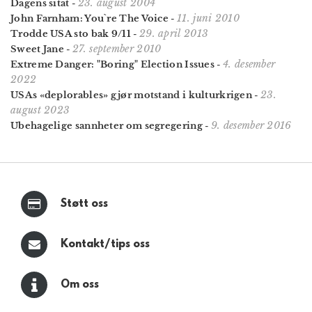
23. august 2004
Dagens sitat
-
11. juni 2010
John Farnham: You`re The Voice
-
29. april 2013
Trodde USA sto bak 9/11
-
27. september 2010
Sweet Jane
-
4. desember
Extreme Danger: "Boring" Election Issues
-
2022
23.
USAs «deplorables» gjør motstand i kulturkrigen
-
august 2023
9. desember 2016
Ubehagelige sannheter om segregering
-
Støtt oss
Kontakt/tips oss
Om oss