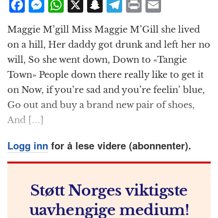
F
M
W
X
S
T
P
E
g
a
e
h
n
el
ri
m
a
t
Maggie M’gill Miss Maggie M’Gill she lived
c
ss
at
a
e
n
ai
i
on a hill, Her daddy got drunk and left her no
e
e
s
p
g
t
l
o
will, So she went down, Down to «Tangie
n
b
n
A
c
r
Town» People down there really like to get it
o
g
p
h
a
on Now, if you’re sad and you’re feelin’ blue,
o
e
p
at
m
Go out and buy a brand new pair of shoes,
k
r
And […]
Logg inn
for å lese videre (abonnenter).
Støtt Norges viktigste
uavhengige medium!