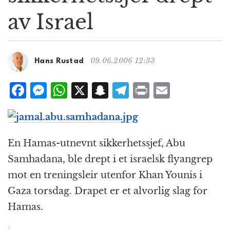
g
av Israel
a
t
i
o
09.06.2006 12:33
Hans Rustad
n
F
M
W
X
S
T
P
E
a
e
h
n
el
ri
m
c
ss
at
a
e
n
ai
e
e
s
p
g
t
l
En Hamas-utnevnt sikkerhetssjef, Abu
b
n
A
c
r
Samhadana, ble drept i et israelsk flyangrep
o
g
p
h
a
mot en treningsleir utenfor Khan Younis i
o
e
p
at
m
Gaza torsdag. Drapet er et alvorlig slag for
k
r
Hamas.