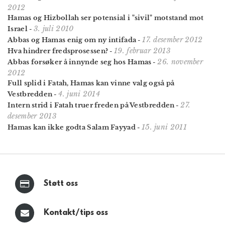
2012
Hamas og Hizbollah ser potensial i "sivil" motstand mot
3. juli 2010
Israel
-
17. desember 2012
Abbas og Hamas enig om ny intifada
-
19. februar 2013
Hva hindrer fredsprosessen?
-
26. november
Abbas forsøker å innynde seg hos Hamas
-
2012
Full splid i Fatah, Hamas kan vinne valg også på
4. juni 2014
Vestbredden
-
27.
Intern strid i Fatah truer freden på Vestbredden
-
desember 2013
15. juni 2011
Hamas kan ikke godta Salam Fayyad
-
Støtt oss
Kontakt/tips oss