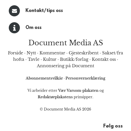
Kontakt/tips oss
Om oss
Document Media AS
Forside
·
Nytt
·
Kommentar
·
Gjesteskribent
·
Sakset/fra
hofta
·
Tavle
·
Kultur
·
Butikk/forlag
·
Kontakt oss
·
Annonsering på Document
Abonnementsvilkår
·
Personvernerklæring
Vi arbeider etter
Vær Varsom-plakaten
og
Redaktørplakatens
prinsipper.
© Document Media AS 2026
Følg oss