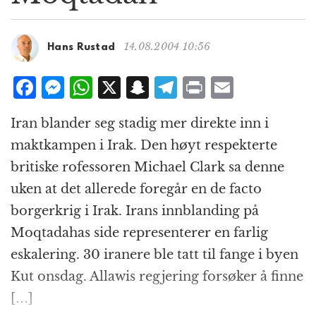
g
a
t
14.08.2004 10:56
Hans Rustad
i
o
F
M
W
X
S
T
P
E
n
a
e
h
n
el
ri
m
Iran blander seg stadig mer direkte inn i
c
ss
at
a
e
n
ai
maktkampen i Irak. Den høyt respekterte
e
e
s
p
g
t
l
britiske rofessoren Michael Clark sa denne
b
n
A
c
r
uken at det allerede foregår en de facto
o
g
p
h
a
borgerkrig i Irak. Irans innblanding på
o
e
p
at
m
Moqtadahas side representerer en farlig
k
r
eskalering. 30 iranere ble tatt til fange i byen
Kut onsdag. Allawis regjering forsøker å finne
[…]