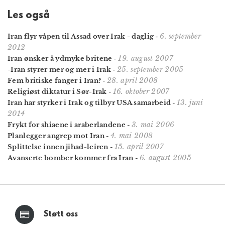
Les også
6. september
Iran flyr våpen til Assad over Irak - daglig
-
2012
19. august 2007
Iran ønsker å ydmyke britene
-
25. september 2005
-Iran styrer mer og mer i Irak
-
28. april 2008
Fem britiske fanger i Iran?
-
16. oktober 2007
Religiøst diktatur i Sør-Irak
-
13. juni
Iran har styrker i Irak og tilbyr USA samarbeid
-
2014
3. mai 2006
Frykt for shiaene i araberlandene
-
4. mai 2008
Planlegger angrep mot Iran
-
15. april 2007
Splittelse innen jihad-leiren
-
6. august 2005
Avanserte bomber kommer fra Iran
-
Støtt oss