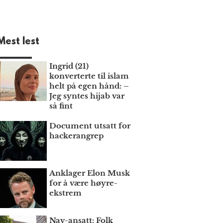
Mest lest
Ingrid (21)
konverterte til islam
helt på egen hånd: –
Jeg syntes hijab var
så fint
Document utsatt for
hackerangrep
Anklager Elon Musk
for å være høyre­
ekstrem
Nav-ansatt: Folk