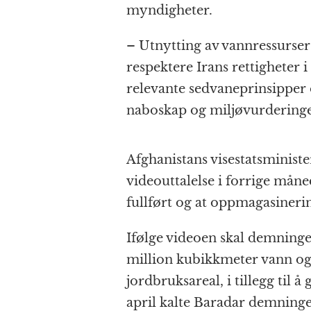
myndigheter.
– Utnytting av vannressurser
respektere Irans rettigheter i
relevante sedvaneprinsipper og
naboskap og miljøvurderinger
Afghanistans visestatsminist
videouttalelse i forrige måne
fullført og at oppmagasineri
Ifølge videoen skal demninge
million kubikkmeter vann o
jordbruksareal, i tillegg til
april kalte Baradar demningen