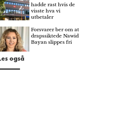
hadde rast hvis de
visste hva vi
utbetaler
Forsvarer ber om at
draps­siktede Nawid
Bayan slippes fri
Les også