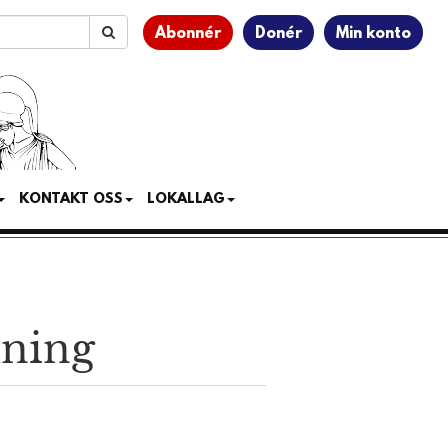
Abonnér
Donér
Min konto
KONTAKT OSS
LOKALLAG
mning