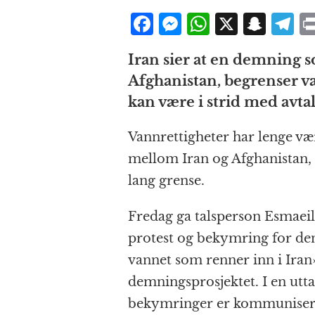
F
M
W
X
S
T
a
e
h
n
el
Iran sier at en demning so
c
ss
at
a
e
Afghanistan, begrenser v
e
e
s
p
g
kan være i strid med avt
b
n
A
c
r
o
g
p
h
a
Vannrettigheter har lenge vær
o
e
p
at
mellom Iran og Afghanistan,
k
r
lang grense.
Fredag ga talsperson Esmaeil
protest og bekymring for de
vannet som renner inn i Iran
demningsprosjektet. I en uttal
bekymringer er kommunisert