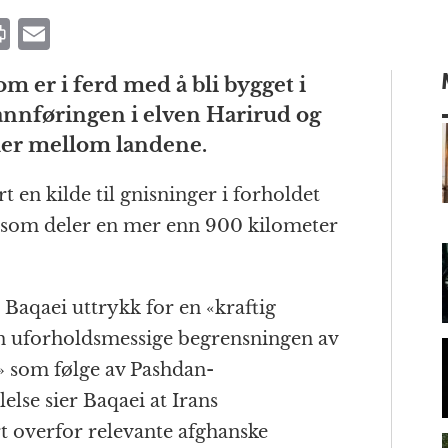
P
E
ri
m
m er i ferd med å bli bygget i
n
ai
annføringen i elven Harirud og
t
l
aler mellom landene.
t en kilde til gnisninger i forholdet
m
 som deler en mer enn 900 kilometer
 Baqaei uttrykk for en «kraftig
n uforholdsmessige begrensningen av
» som følge av Pashdan-
else sier Baqaei at Irans
 overfor relevante afghanske