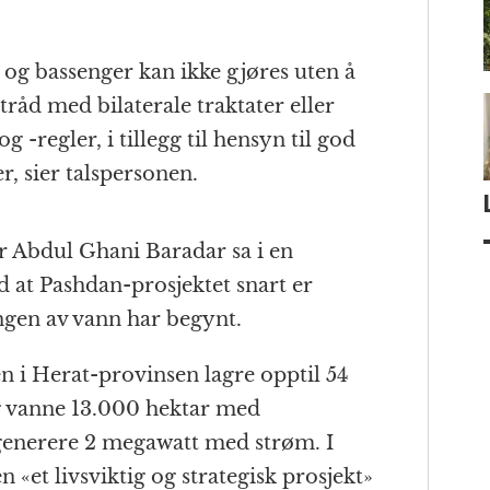
 og bassenger kan ikke gjøres uten å
 tråd med bilaterale traktater eller
 -regler, i tillegg til hensyn til god
, sier talspersonen.
er Abdul Ghani Baradar sa i en
d at Pashdan-prosjektet snart er
ngen av vann har begynt.
n i Herat-provinsen lagre opptil 54
g vanne 13.000 hektar med
 å generere 2 megawatt med strøm. I
 «et livsviktig og strategisk prosjekt»