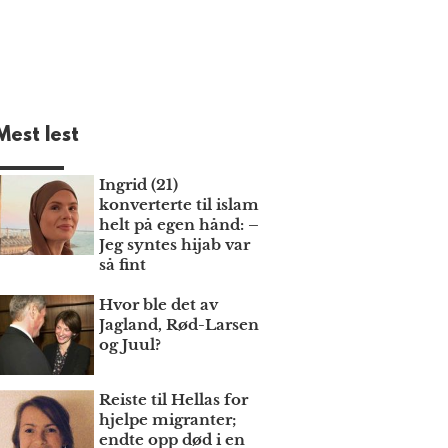
Mest lest
Ingrid (21)
konverterte til islam
helt på egen hånd: –
Jeg syntes hijab var
så fint
Hvor ble det av
Jagland, Rød-Larsen
og Juul?
Reiste til Hellas for
hjelpe migranter;
endte opp død i en