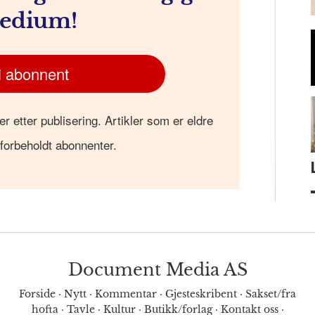
edium!
i abonnent
er etter publisering. Artikler som er eldre
 forbeholdt abonnenter.
Document Media AS
Forside
·
Nytt
·
Kommentar
·
Gjesteskribent
·
Sakset/fra
hofta
·
Tavle
·
Kultur
·
Butikk/forlag
·
Kontakt oss
·