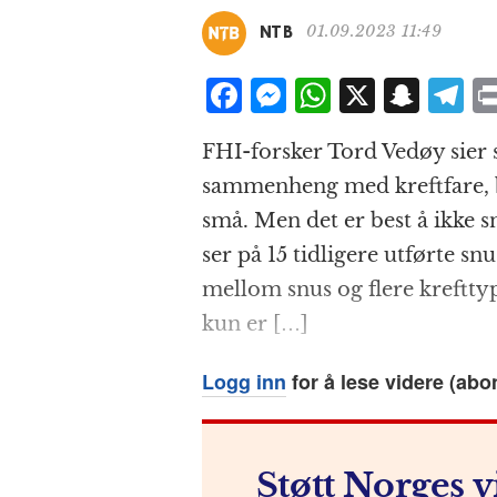
01.09.2023 11:49
NTB
F
M
W
X
S
T
a
e
h
n
el
FHI-forsker Tord Vedøy sier
c
ss
at
a
e
sammenheng med kreftfare, br
e
e
s
p
g
små. Men det er best å ikke s
b
n
A
c
r
ser på 15 tidligere utførte s
o
g
p
h
a
mellom snus og flere kreftty
o
e
p
at
kun er […]
k
r
Logg inn
for å lese videre (abo
Støtt Norges v