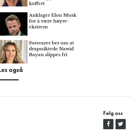
koffert
Anklager Elon Musk
for å være høyre­
ekstrem
Forsvarer ber om at
draps­siktede Nawid
Bayan slippes fri
Les også
Følg oss