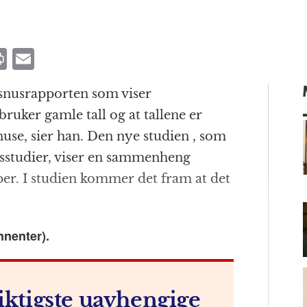
P
E
ri
m
 snusrapporten som viser
n
ai
uker gamle tall og at tallene er
t
l
nuse, sier han. Den nye studien , som
nusstudier, viser en sammenheng
per. I studien kommer det fram at det
m
nnenter).
iktigste uavhengige