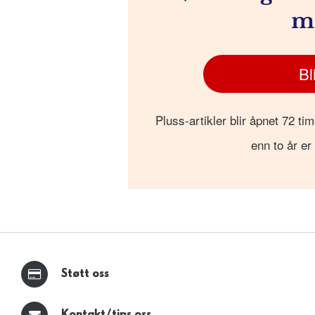
m
Bl
Pluss-artikler blir åpnet 72 tim
enn to år er
Støtt oss