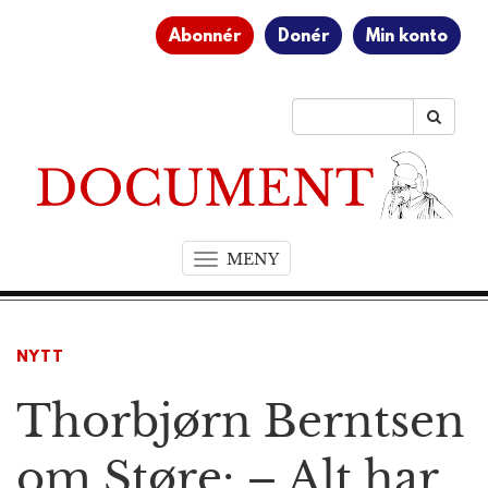
Abonnér
Donér
Min konto
MENY
T
o
g
g
NYTT
l
e
Thorbjørn Berntsen
n
a
v
om Støre: – Alt har
i