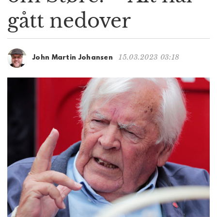
g
gått nedover
a
t
i
o
15.03.2023 03:18
John Martin Johansen
n