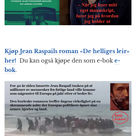
Kjøp Jean Raspails roman «De helliges leir»
her!
Du kan også kjøpe den som e-bok
e-
bok
.