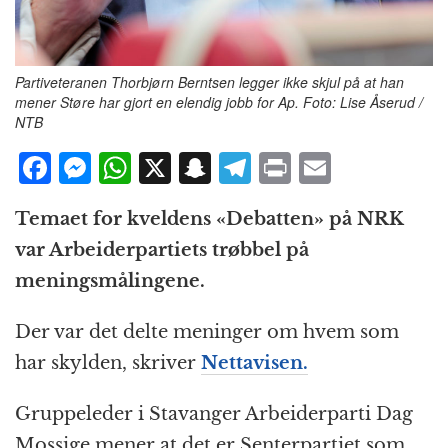
Partiveteranen Thorbjørn Berntsen legger ikke skjul på at han
mener Støre har gjort en elendig jobb for Ap. Foto: Lise Åserud /
NTB
F
M
W
X
S
T
P
E
a
e
h
n
el
ri
m
Temaet for kveldens «Debatten» på NRK
c
ss
at
a
e
n
ai
var Arbeiderpartiets trøbbel på
e
e
s
p
g
t
l
meningsmålingene.
b
n
A
c
r
o
g
p
h
a
Der var det delte meninger om hvem som
o
e
p
at
m
har skylden, skriver
Nettavisen.
k
r
Gruppeleder i Stavanger Arbeiderparti Dag
Mossige mener at det er Senterpartiet som