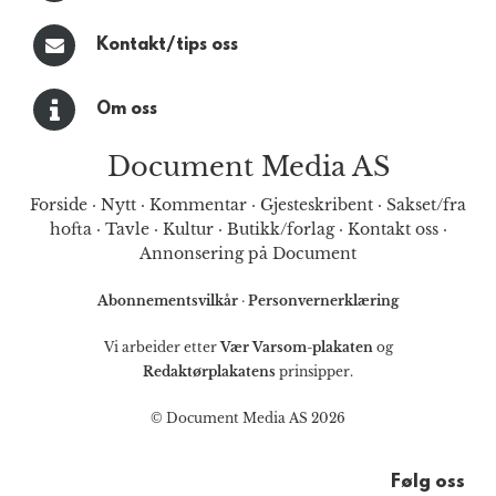
Kontakt/tips oss
Om oss
Document Media AS
Forside
·
Nytt
·
Kommentar
·
Gjesteskribent
·
Sakset/fra
hofta
·
Tavle
·
Kultur
·
Butikk/forlag
·
Kontakt oss
·
Annonsering på Document
Abonnementsvilkår
·
Personvernerklæring
Vi arbeider etter
Vær Varsom-plakaten
og
Redaktørplakatens
prinsipper.
© Document Media AS 2026
Følg oss