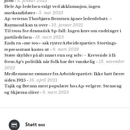
3. januar 2023
jobb
-
Hele Ap-ledelsen valgt ved akklamasjon, ingen
5. mai 2023
motkandidater
-
Ap-veteran Thorbjørn Berntsen åpner lederdebatt: –
10. januar 2021
Raymond kan ta over
-
Til tross for dramatisk Sp-fall: Ingen krav om endringer i
18. mars 2023
parti­ledelsen
-
Enda en «me too»-sak ryster Arbeiderpartiet: Stortings­
9. mars 2020
representant kastes ut
-
Støre skylder på alt annet enn seg selv: – Krevende å få
15. november
frem Ap's politikk når folk har det vanskelig
-
2022
Medlemmene rømmer fra Arbeiderpartiet: Ikke hatt færre
16. april 2021
siden 1925
-
Tajik og Brenna mest populære hos Ap-velgere. Stenseng
9. mars 2023
og Skjæran sliter
-
Støtt oss