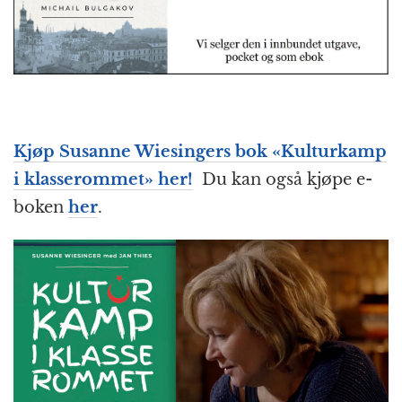
Kjøp Susanne Wiesingers bok «Kulturkamp
i klasserommet» her!
Du kan også kjøpe e-
boken
her
.