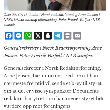
Oslo 20140116. Leder i Norsk redaktørforening Arne Jensen i
NTB's lokaler torsdag ettermiddag. Foto: Fredrik Varfjell / NTB
scanpix
F
M
W
X
S
T
P
E
a
e
h
n
el
ri
m
Generalsrekretær i Norsk Redaktørforening Arne
c
ss
at
a
e
n
ai
Jensen. Foto: Fredrik Varfjell / NTB scanpix
e
e
s
p
g
t
l
b
n
A
c
r
Generalsekretær i Norsk Redaktørforening,
o
g
p
h
a
Arne Jensen, har informert red. om at han i
o
e
p
at
m
nærmeste fremtid vil sende et brev til styret
k
r
om at det er visse synspunkter Documents
redaktør har ytret som han mener styret bør
vurdere opp mot foreningens