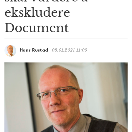
g
ekskludere
a
t
Document
i
o
n
08.01.2021 11:09
Hans Rustad