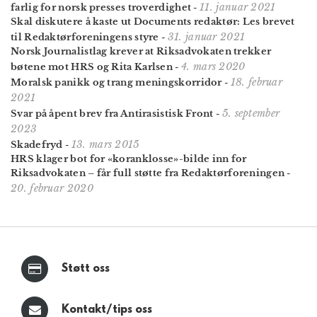
11. januar 2021
farlig for norsk presses troverdighet
-
Skal diskutere å kaste ut Documents redaktør: Les brevet
31. januar 2021
til Redaktør­foreningens styre
-
Norsk Journalistlag krever at Riksadvokaten trekker
4. mars 2020
bøtene mot HRS og Rita Karlsen
-
18. februar
Moralsk panikk og trang meningskorridor
-
2021
5. september
Svar på åpent brev fra Antirasistisk Front
-
2023
13. mars 2015
Skadefryd
-
HRS klager bot for «koranklosse»-bilde inn for
Riksadvokaten – får full støtte fra Redaktørforeningen
-
20. februar 2020
Støtt oss
Kontakt/tips oss