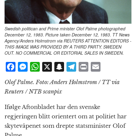
Swedish politican and Prime minister Olof Palme photographed
December 12, 1983. Picture taken December 12, 1983. TT News
Agency/Anders Holmstrom via REUTERS ATTENTION EDITORS -
THIS IMAGE WAS PROVIDED BY A THIRD PARTY. SWEDEN
OUT. NO COMMERCIAL OR EDITORIAL SALES IN SWEDEN.
F
M
W
X
S
T
P
E
a
e
h
n
el
ri
m
Olof Palme. Foto: Anders Holmstrom / TT via
c
ss
at
a
e
n
ai
Reuters / NTB scanpix
e
e
s
p
g
t
l
b
n
A
c
r
Ifølge Aftonbladet har den svenske
o
g
p
h
a
regjeringen blitt orientert om at politiet har
o
e
p
at
m
skytevåpenet som drepte statsminister Olof
k
r
Palme.