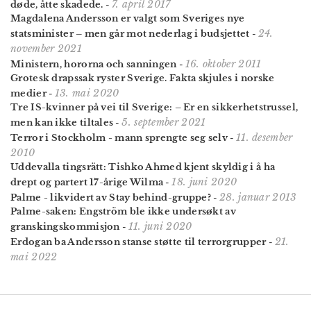
7. april 2017
døde, åtte skadede.
-
Magdalena Andersson er valgt som Sveriges nye
24.
statsminister – men går mot nederlag i budsjettet
-
november 2021
16. oktober 2011
Ministern, hororna och sanningen
-
Grotesk drapssak ryster Sverige. Fakta skjules i norske
13. mai 2020
medier
-
Tre IS-kvinner på vei til Sverige: – Er en sikkerhets­trussel,
5. september 2021
men kan ikke tiltales
-
11. desember
Terror i Stockholm - mann sprengte seg selv
-
2010
Uddevalla tingsrätt: Tishko Ahmed kjent skyldig i å ha
18. juni 2020
drept og partert 17-årige Wilma
-
28. januar 2013
Palme - likvidert av Stay behind-gruppe?
-
Palme-saken: Engström ble ikke undersøkt av
11. juni 2020
granskingskommisjon
-
21.
Erdogan ba Andersson stanse støtte til terrorgrupper
-
mai 2022