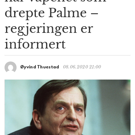
g
drepte Palme –
a
t
regjeringen er
i
o
n
informert
08.06.2020 21:00
Øyvind Thuestad