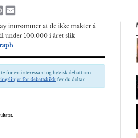
P
E
ri
m
ay innrømmer at de ikke makter å
n
ai
il under 100.000 i året slik
t
l
raph
m
tte for en interessant og høvisk debatt om
ingslinjer for debattskikk
før du deltar.