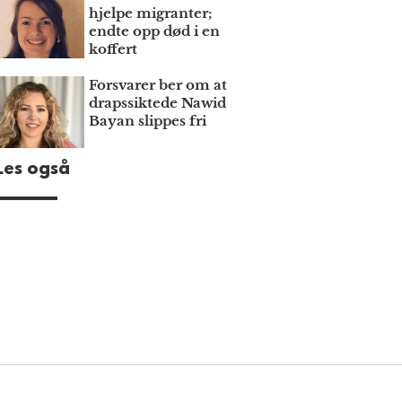
hjelpe migranter;
endte opp død i en
koffert
Forsvarer ber om at
draps­siktede Nawid
Bayan slippes fri
Les også