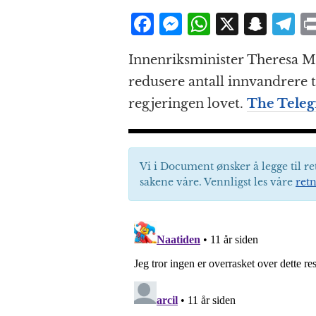
F
M
W
X
S
T
a
e
h
n
el
Innenriksminister Theresa M
c
ss
at
a
e
redusere antall innvandrere t
e
e
s
p
g
regjeringen lovet.
The Teleg
b
n
A
c
r
o
g
p
h
a
o
e
p
at
Vi i Document ønsker å legge til re
k
r
sakene våre. Vennligst les våre
retn