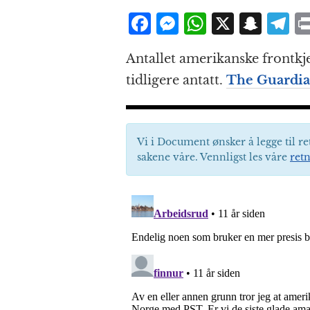
F
M
W
X
S
T
a
e
h
n
el
Antallet amerikanske frontkj
c
ss
at
a
e
tidligere antatt.
The Guardi
e
e
s
p
g
b
n
A
c
r
o
g
p
h
a
Vi i Document ønsker å legge til re
o
e
p
at
sakene våre. Vennligst les våre
retn
k
r