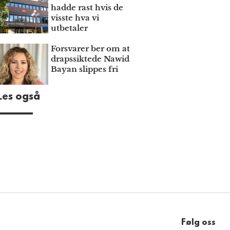
hadde rast hvis de
visste hva vi
utbetaler
Forsvarer ber om at
draps­siktede Nawid
Bayan slippes fri
Les også
Følg oss