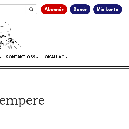
Abonnér
Donér
Min konto
KONTAKT OSS
LOKALLAG
kjempere