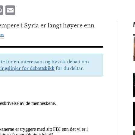
P
E
ri
m
empere i Syria er langt høyere enn
n
ai
an
t
l
tte for en interessant og høvisk debatt om
m
ingslinjer for debattskikk
før du deltar.