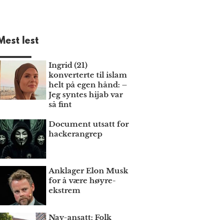
Mest lest
Ingrid (21)
konverterte til islam
helt på egen hånd: –
Jeg syntes hijab var
så fint
Document utsatt for
hackerangrep
Anklager Elon Musk
for å være høyre­
ekstrem
Nav-ansatt: Folk