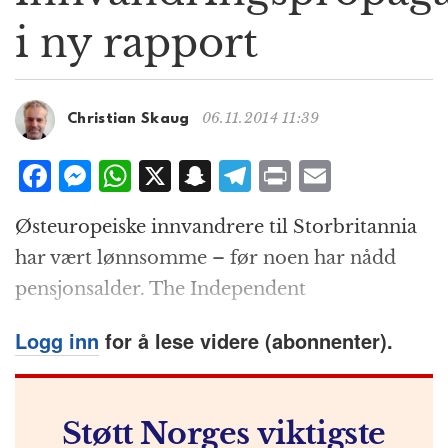
g
i ny rapport
a
t
i
o
06.11.2014 11:39
Christian Skaug
n
F
M
W
X
S
T
P
E
a
e
h
n
el
ri
m
Østeuropeiske innvandrere til Storbritannia
c
ss
at
a
e
n
ai
har vært lønnsomme – før noen har nådd
e
e
s
p
g
t
l
pensjons­alder. The Independent
b
n
A
c
r
o
g
p
h
a
Logg inn
for å lese videre (abonnenter).
o
e
p
at
m
k
r
Støtt Norges viktigste