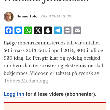
g
a
t
23.09.2014 01:03
Hanne Tolg
i
o
F
M
W
X
S
T
P
E
n
a
e
h
n
el
ri
m
Ifølge innenriksministerens tall var antallet
c
ss
at
a
e
n
ai
50 i mars 2013, 500 i april 2014, 800 i juli og
e
e
s
p
g
t
l
930 idag. Le Pen gir klar og tydelig beskjed
b
n
A
c
r
om hvordan terrorister og ekstremisme skal
o
g
p
h
a
bekjempes. Videoen er tekstet på svensk av
o
e
p
at
m
Tobbes Mediablogg
k
r
Logg inn
for å lese videre (abonnenter).