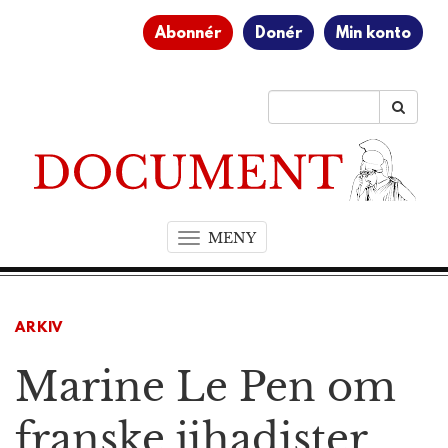
Abonnér
Donér
Min konto
MENY
T
o
g
g
ARKIV
l
e
Marine Le Pen om
n
a
v
franske jihadister
i