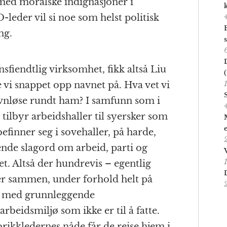
med moralske indignasjoner i
leder vil si noe som helst politisk
ng.
sfiendtlig virksomhet, fikk altså Liu
(
 vi snappet opp navnet på. Hva vet vi
avnløse rundt ham? I samfunn som i
tilbyr arbeidshaller til syersker som
efinner seg i sovehaller, på harde,
nde slagord om arbeid, parti og
. Altså der hundrevis – egentlig
er sammen, under forhold helt på
t med grunnleggende
rbeidsmiljø som ikke er til å fatte.
ikkledernes nåde får de reise hjem i