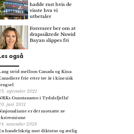
hadde rast hvis de
visste hva vi
utbetaler
Forsvarer ber om at
draps­siktede Nawid
Bayan slippes fri
Les også
Lang strid mellom Canada og Kina:
Canadiere frie etter tre år i kinesisk
fengsel
25. september 2021
NRKs Guantanamo i Tydalsfjella!
20. juni 2011
Nasjonalisme er det motsatte av
ekstremisme
24. november 2018
En handelskrig mot diktatur og østlig