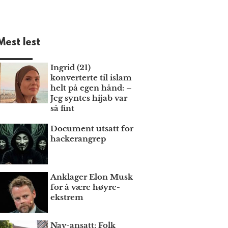
Mest lest
Ingrid (21)
konverterte til islam
helt på egen hånd: –
Jeg syntes hijab var
så fint
Document utsatt for
hackerangrep
Anklager Elon Musk
for å være høyre­
ekstrem
Nav-ansatt: Folk