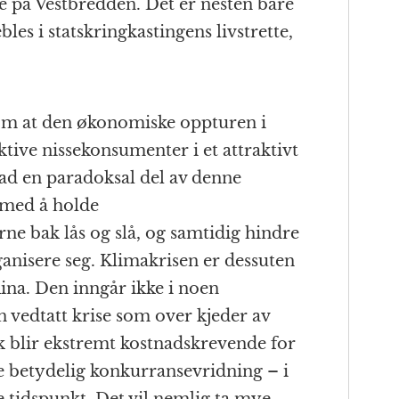
e på Vestbredden. Det er nesten bare
es i statskringkastingens livstrette,
 om at den økonomiske oppturen i
ktive nissekonsumenter i et attraktivt
grad en paradoksal del av denne
 med å holde
e bak lås og slå, og samtidig hindre
ganisere seg. Klimakrisen er dessuten
ina. Den inngår ikke i noen
vedtatt krise som over kjeder av
 blir ekstremt kostnadskrevende for
e betydelig konkurransevridning – i