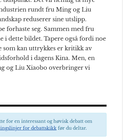
ge tidspunkt. Det vil nemlig ta mye
ndustrien rundt fru Ming og Liu
landskap reduserer sine utslipp.
ppe forhaste seg. Sammen med fru
e i dette bildet. Tapere også fordi noe
e som kan uttrykkes er kritikk av
dsforhold i dagens Kina. Men, en
ing og Liu Xiaobo overbringer vi
tte for en interessant og høvisk debatt om
ingslinjer for debattskikk
før du deltar.