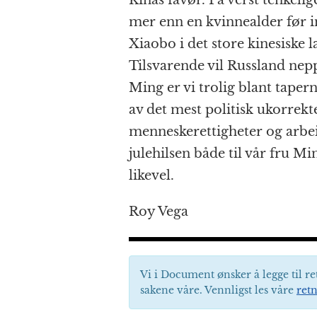
Kinas favør. På verst tenkeli
mer enn en kvinnealder før i
Xiaobo i det store kinesiske 
Tilsvarende vil Russland ne
Ming er vi trolig blant tapern
av det mest politisk ukorrekt
menneskerettigheter og arbei
julehilsen både til vår fru M
likevel.
Roy Vega
Vi i Document ønsker å legge til re
sakene våre. Vennligst les våre
retn