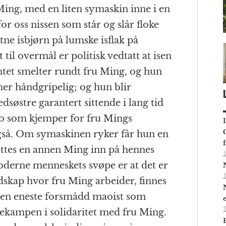
Ming, med en liten symaskin inne i en
for oss nissen som står og slår floke
e isbjørn på lumske isflak på
til overmål er politisk vedtatt at isen
ntet smelter rundt fru Ming, og hun
mer håndgripelig; og hun blir
søstre garantert sittende i lang tid
bo som kjemper for fru Mings
gså. Om symaskinen ryker får hun en
ttes en annen Ming inn på hennes
 moderne menneskets svøpe er at det er
andskap hvor fru Ming arbeider, finnes
e en eneste forsmådd maoist som
ssekampen i solidaritet med fru Ming.