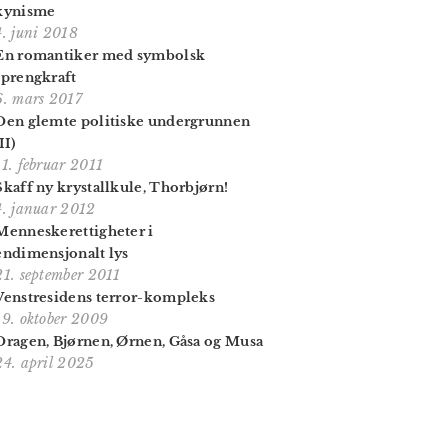
kynisme
4. juni 2018
En romantiker med symbolsk
sprengkraft
6. mars 2017
Den glemte politiske undergrunnen
II)
11. februar 2011
Skaff ny krystallkule, Thorbjørn!
4. januar 2012
Menneskerettigheter i
endimensjonalt lys
21. september 2011
Venstresidens terror-kompleks
19. oktober 2009
Dragen, Bjørnen, Ørnen, Gåsa og Musa
24. april 2025