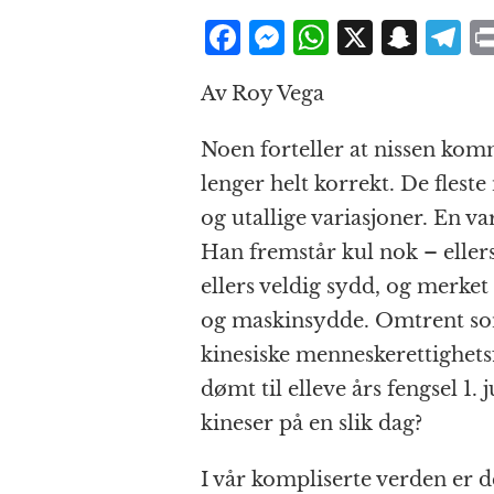
F
M
W
X
S
T
a
e
h
n
el
Av Roy Vega
c
ss
at
a
e
e
e
s
p
g
Noen forteller at nissen kom
b
n
A
c
r
lenger helt korrekt. De flest
o
g
p
h
a
og utallige variasjoner. En va
o
e
p
at
Han fremstår kul nok – eller
k
r
ellers veldig sydd, og merke
og maskinsydde. Omtrent som
kinesiske menneskerettighet
dømt til elleve års fengsel 1
kineser på en slik dag?
I vår kompliserte verden er d