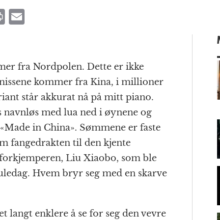
P
E
ri
m
n
ai
t
l
mer fra Nordpolen. Dette er ikke
e nissene kommer fra Kina, i millioner
riant står akkurat nå på mitt piano.
m
s navnløs med lua ned i øynene og
t «Made in China». Sømmene er faste
 fangedrakten til den kjente
sforkjemperen, Liu Xiaobo, som ble
. juledag. Hvem bryr seg med en skarve
et langt enklere å se for seg den vevre