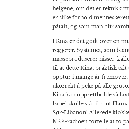
helgene, om det er teknisk mu
er slike forhold menneskeret
påtalt, og som man blir samfu
I Kina er det godt over en mi
regjerer. Systemet, som blant
masseproduserer nisser, kall
til at dette Kina, praktisk ta
opptur i mange år fremover. M
ukorrekt å peke på alle grus
Kina kan opprettholde så la
Israel skulle slå til mot Ham
Sør-Libanon! Allerede klokk
NRK-radioen fortelle at to pale