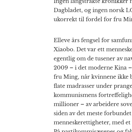
Ingen langstrakte kronikker 
Dagbladet, og ingen norsk LO-
ukorrekt til fordel for fru Mi
Elleve års fengsel for samfunn
Xiaobo. Det var ett menneske
egentlig om de tusener av n
2009 – i det moderne Kina – 
fru Ming, når kvinnene ikke b
flate madrasser under prange
kommunismens fortreffelighet
millioner – av arbeidere sov
siden av det meste forbunde
menneskerettigheter, med et a
På partikommisærenes og fabr