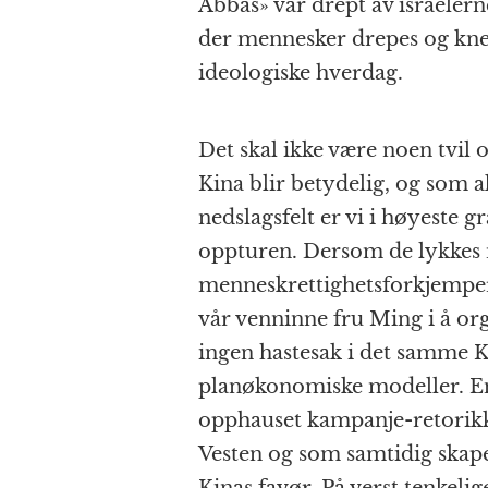
Abbas» var drept av israelern
der mennesker drepes og knebl
ideologiske hverdag.
Det skal ikke være noen tvil
Kina blir betydelig, og som a
nedslagsfelt er vi i høyeste 
oppturen. Dersom de lykkes
menneskrettighetsforkjempern
vår venninne fru Ming i å or
ingen hastesak i det samme K
planøkonomiske modeller. En 
opphauset kampanje-retorikk
Vesten og som samtidig skap