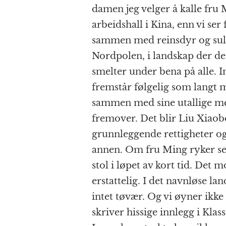
damen jeg velger å kalle fru 
arbeidshall i Kina, enn vi ser 
sammen med reinsdyr og sultn
Nordpolen, i landskap der det 
smelter under bena på alle. I
fremstår følgelig som langt 
sammen med sine utallige med
fremover. Det blir Liu Xiao
grunnleggende rettigheter o
annen. Om fru Ming ryker se
stol i løpet av kort tid. Det
erstattelig. I det navnløse l
intet tøvær. Og vi øyner ikk
skriver hissige innlegg i Kla