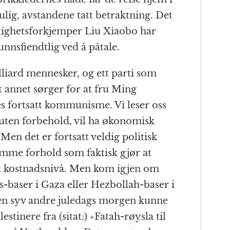
lig, avstandene tatt betraktning. Det
tighetsforkjemper Liu Xiaobo har
nnsfiendtlig ved å påtale.
lliard mennesker, og ett parti som
 annet sørger for at fru Ming
es fortsatt kommunisme. Vi leser oss
lt uten forbehold, vil ha økonomisk
en det er fortsatt veldig politisk
omme forhold som faktisk gjør at
vt kostnadsnivå. Men kom igjen om
as-baser i Gaza eller Hezbollah-baser i
en syv andre juledags morgen kunne
stinere fra (sitat:) «Fatah-røysla til