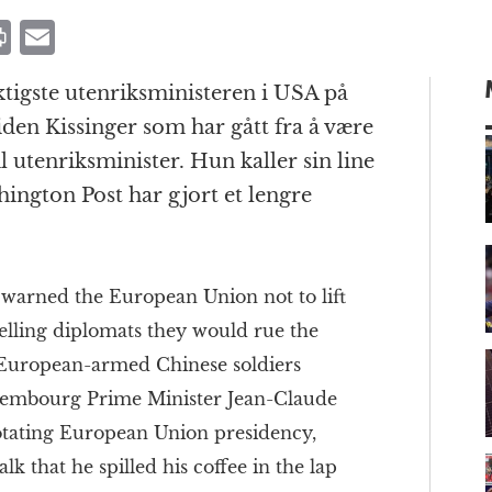
P
E
ri
m
tigste utenriksministeren i USA på
n
ai
siden Kissinger som har gått fra å være
t
l
l utenriksminister. Hun kaller sin line
hington Post har gjort et lengre
m
e warned the European Union not to lift
lling diplomats they would rue the
d European-armed Chinese soldiers
uxembourg Prime Minister Jean-Claude
otating European Union presidency,
lk that he spilled his coffee in the lap