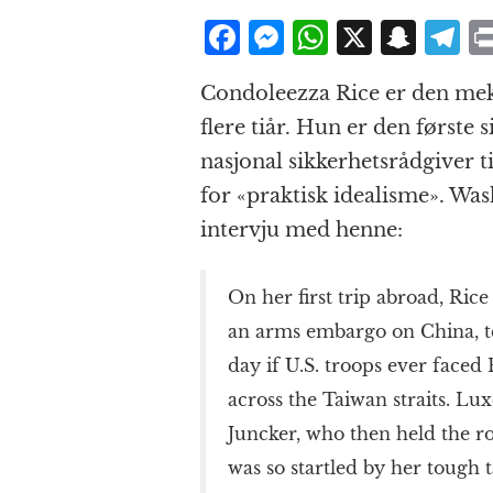
F
M
W
X
S
T
a
e
h
n
el
Condoleezza Rice er den mek
c
ss
at
a
e
flere tiår. Hun er den første 
e
e
s
p
g
nasjonal sikkerhetsrådgiver ti
b
n
A
c
r
for «praktisk idealisme». Was
o
g
p
h
a
intervju med henne:
o
e
p
at
k
r
On her first trip abroad, Ric
an arms embargo on China, te
day if U.S. troops ever face
across the Taiwan straits. L
Juncker, who then held the r
was so startled by her tough ta