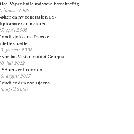
Rice: Våpenhvile må være bærekraftig
2. januar 2009
Søker en ny generasjon US-
diplomater en ny kurs
27. april 2005
Condi sjokkerte franske
intellektuelle
13. februar 2005
Hvordan Vesten reddet Georgia
28. juli 2012
USA renser historien
16. august 2017
Condi er den nye stjerna
16. april 2005