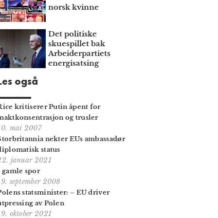
norsk kvinne
Det politiske
skuespillet bak
Arbeiderpartiets
energisatsing
Les også
Rice kritiserer Putin åpent for
maktkonsentrasjon og trusler
10. mai 2007
Storbritannia nekter EUs ambassadør
diplomatisk status
22. januar 2021
I gamle spor
19. september 2008
Polens statsminister: – EU driver
utpressing av Polen
19. oktober 2021