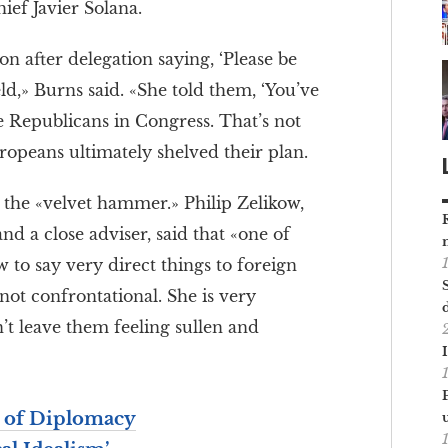
ief Javier Solana.
n after delegation saying, ‘Please be
eld,» Burns said. «She told them, ‘You’ve
 Republicans in Congress. That’s not
uropeans ultimately shelved their plan.
the «velvet hammer.» Philip Zelikow,
d a close adviser, said that «one of
w to say very direct things to foreign
not confrontational. She is very
n’t leave them feeling sullen and
l of Diplomacy