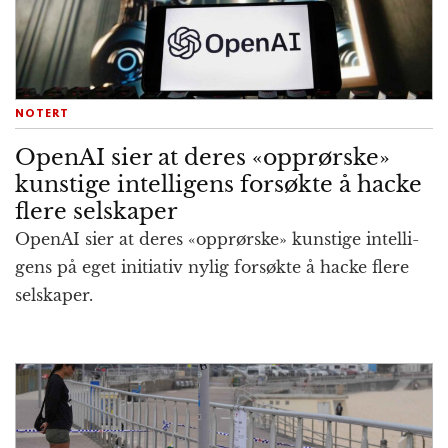
NOTERT
OpenAI sier at deres «opprørske»
kunstige intelligens forsøkte å hacke
flere selskaper
OpenAI sier at deres «opprørske» kunstige intelli­
gens på eget initia­tiv nylig for­søkte å hacke flere
selskaper.