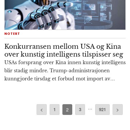
NOTERT
Konkurransen mellom USA og Kina
over kunstig intelligens tilspisser seg
USAs forsprang over Kina innen kunstig intelligens
blir stadig mindre. Trump-administrasjonen
kunngjorde tirsdag et forbud mot import av…
Innleggnavigasjon
…
<
1
3
921
>
2