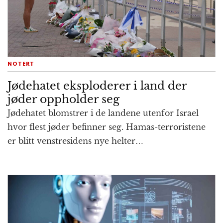
NOTERT
Jødehatet eksploderer i land der
jøder opp­holder seg
Jødehatet blomstrer i de landene uten­for Israel
hvor flest jøder be­finner seg. Hamas-terror­istene
er blitt venstre­sidens nye helter…