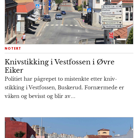
NOTERT
Knivstikking i Vestfossen i Øvre
Eiker
Politiet har pågrepet to mis­tenkte etter kniv­
stikking i Vest­fossen, Buskerud. Fornær­mede er
våken og bevisst og blir av…