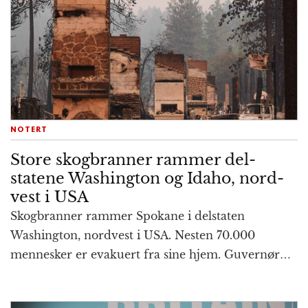
g
a
t
i
o
n
NOTERT
Store skogbranner rammer del­
statene Washington og Idaho, nord­
vest i USA
Skogbranner rammer Spokane i del­staten
Washing­ton, nord­vest i USA. Nesten 70.000
mennesker er eva­kuert fra sine hjem. Guvernør…