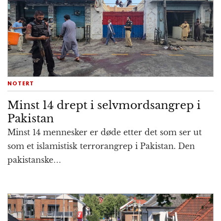
NOTERT
Minst 14 drept i selvmords­angrep i
Pakistan
Minst 14 mennesker er døde etter det som ser ut
som et islam­istisk terror­angrep i Pakistan. Den
pakis­tanske…