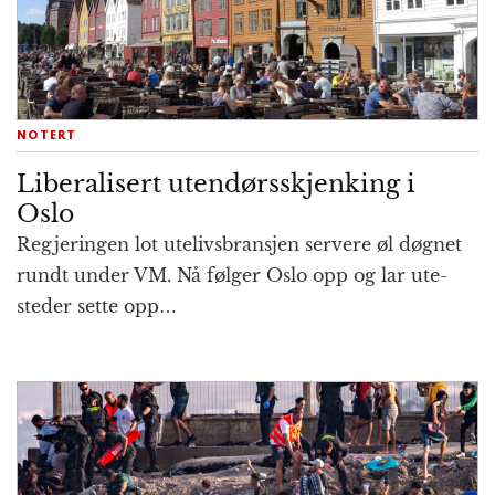
NOTERT
Liberalisert uten­dørsskjenking i
Oslo
Regjeringen lot ute­livs­bransjen servere øl døgnet
rundt under VM. Nå følger Oslo opp og lar ute­
steder sette opp…