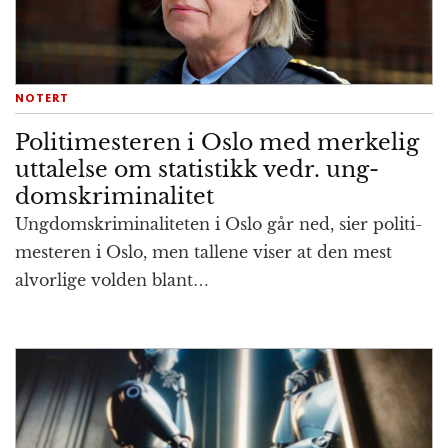
NOTERT
Politimesteren i Oslo med merke­lig
ut­talelse om statistikk vedr. ung­
doms­kriminalitet
Ungdomskriminali­teten i Oslo går ned, sier politi­
mesteren i Oslo, men tallene viser at den mest
alvor­lige volden blant…