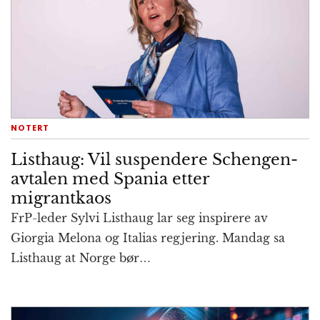
NOTERT
Listhaug: Vil suspendere Schengen-
avtalen med Spania etter
migrantkaos
FrP-leder Sylvi Listhaug lar seg inspir­ere av
Giorgia Melona og Italias reg­jering. Mandag sa
Listhaug at Norge bør…