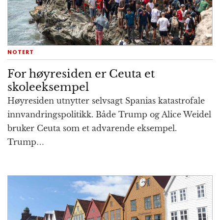
NOTERT
For høyresiden er Ceuta et
skoleeksempel
Høyresiden utnytter selvsagt Spanias kata­stro­fale
inn­vandrings­politikk. Både Trump og Alice Weidel
bruker Ceuta som et advar­ende eksempel.
Trump…