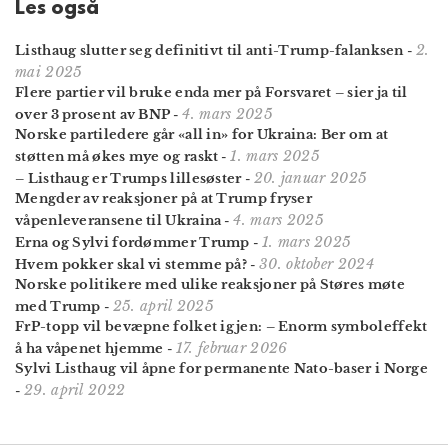
Les også
2.
Listhaug slutter seg definitivt til anti-Trump-falanksen
-
mai 2025
Flere partier vil bruke enda mer på Forsvaret – sier ja til
4. mars 2025
over 3 prosent av BNP
-
Norske partiledere går «all in» for Ukraina: Ber om at
1. mars 2025
støtten må økes mye og raskt
-
20. januar 2025
– Listhaug er Trumps lillesøster
-
Mengder av reaksjoner på at Trump fryser
4. mars 2025
våpenleveransene til Ukraina
-
1. mars 2025
Erna og Sylvi fordømmer Trump
-
30. oktober 2024
Hvem pokker skal vi stemme på?
-
Norske politikere med ulike reaksjoner på Støres møte
25. april 2025
med Trump
-
FrP-topp vil bevæpne folket igjen: – Enorm symboleffekt
17. februar 2026
å ha våpenet hjemme
-
Sylvi Listhaug vil åpne for permanente Nato-baser i Norge
29. april 2022
-