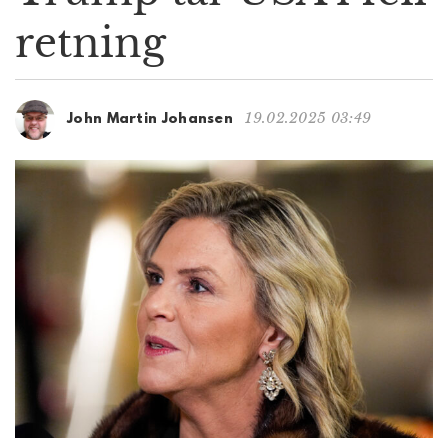
g
retning
a
t
i
o
19.02.2025 03:49
John Martin Johansen
n