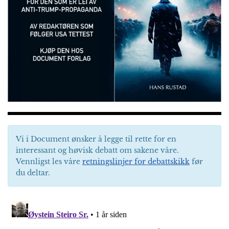
Vi i Document ønsker å legge til rette for en
interessant og høvisk debatt om sakene våre.
Vennligst les våre
retningslinjer for debattskikk
før
du deltar.