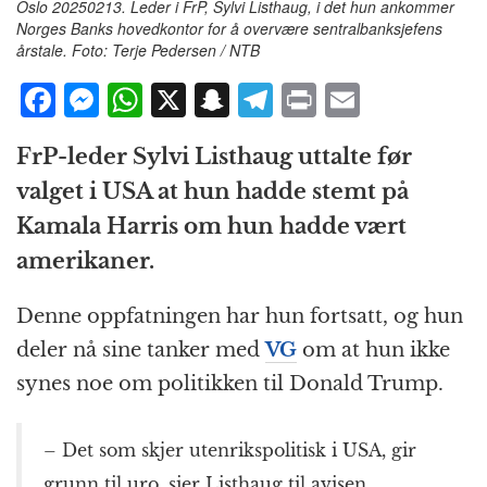
Oslo 20250213. Leder i FrP, Sylvi Listhaug, i det hun ankommer
Norges Banks hovedkontor for å overvære sentralbanksjefens
årstale. Foto: Terje Pedersen / NTB
F
M
W
X
S
T
P
E
a
e
h
n
el
ri
m
FrP-leder Sylvi Listhaug uttalte før
c
ss
at
a
e
n
ai
valget i USA at hun hadde stemt på
e
e
s
p
g
t
l
Kamala Harris om hun hadde vært
b
n
A
c
r
amerikaner.
o
g
p
h
a
o
e
p
at
m
Denne oppfatningen har hun fortsatt, og hun
k
r
deler nå sine tanker med
VG
om at hun ikke
synes noe om politikken til Donald Trump.
– Det som skjer utenrikspolitisk i USA, gir
grunn til uro, sier Listhaug til avisen.