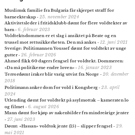
Muslimsk familie fra Bulgaria får skjerpet straff for
25. november 2024
barneekteskap
-
Aktivitetsleder i fritidsklubb dømt for flere voldtekter av
6. februar 2023
barn
-
Voldtekts­dommen er et slag i ansiktet på Beate og en
12. juni 2021
trussel mot retts­sikkerheten. Den må ankes
-
Sverige: Politimannen Youssef dømt for voldtekt av unge
26. februar 2026
gutter
-
Ahmed fikk 60 dagers fengsel for voldtekt. Dommeren:
16. januar 2023
«Da må politikerne endre loven»
-
20. desember
Terrordømt iraker blir varig utvist fra Norge
-
2018
23. april
Politimann anker dom for vold i Kongsberg
-
2024
Utlending dømt for voldtekt på asylmottak – kameraten lo
6. august 2026
og filmet
-
Mann dømt for kjøp av nakenbilder fra mindreårige jenter
27. juni 2023
-
29.
Dømt: «Hassan» voldtok jente (15) – slipper fengsel
-
mai 2021