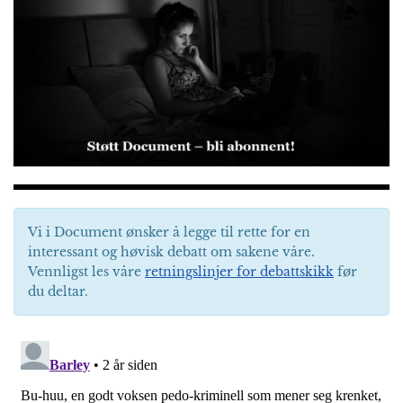
Vi i Document ønsker å legge til rette for en
interessant og høvisk debatt om sakene våre.
Vennligst les våre
retningslinjer for debattskikk
før
du deltar.