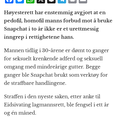
a
e
h
n
el
ri
m
Høyesterett har enstemmig avgjort at en
c
ss
at
a
e
n
ai
pedofil, homofil manns forbud mot å bruke
e
e
s
p
g
t
l
Snapchat i to år ikke er et urettmessig
b
n
A
c
r
inngrep i rettighetene hans.
o
g
p
h
a
o
e
p
at
m
Mannen tidlig i 30-årene er dømt to ganger
k
r
for seksuelt krenkende adferd og seksuell
omgang med mindreårige gutter. Begge
ganger ble Snapchat brukt som verktøy for
de straffbare handlingene.
Straffen i den nyeste saken, etter anke til
Eidsivating lagmannsrett, ble fengsel i ett år
og én måned.