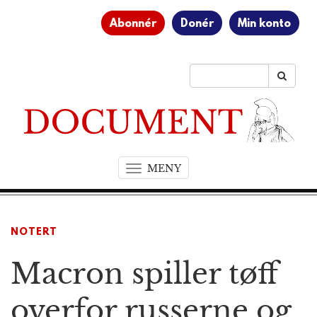
Abonnér
Donér
Min konto
MENY
T
o
g
g
NOTERT
l
e
Macron spiller tøff
n
a
v
overfor russerne og
i