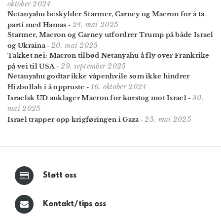
oktober 2024
Netanyahu beskylder Starmer, Carney og Macron for å ta
24. mai 2025
parti med Hamas
-
Starmer, Macron og Carney utfordrer Trump på både Israel
20. mai 2025
og Ukraina
-
Takket nei: Macron tilbød Netanyahu å fly over Frankrike
29. september 2025
på vei til USA
-
Netanyahu godtar ikke våpenhvile som ikke hindrer
16. oktober 2024
Hizbollah i å oppruste
-
30.
Israelsk UD anklager Macron for korstog mot Israel
-
mai 2025
25. mai 2025
Israel trapper opp krigføringen i Gaza
-
Støtt oss
Kontakt/tips oss