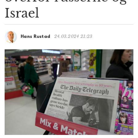
g
Israel
a
t
i
o
24.03.2024 21:23
Hans Rustad
n