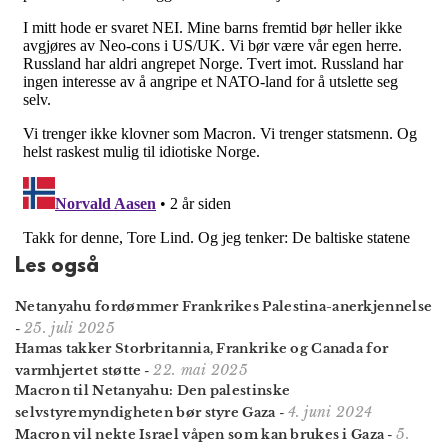
Les også
Netanyahu fordømmer Frankrikes Palestina-anerkjennelse
25. juli 2025
-
Hamas takker Stor­britannia, Frankrike og Canada for
22. mai 2025
varm­hjertet støtte
-
Macron til Netanyahu: Den palestinske
4. juni 2024
selvstyremyndigheten bør styre Gaza
-
5.
Macron vil nekte Israel våpen som kan brukes i Gaza
-