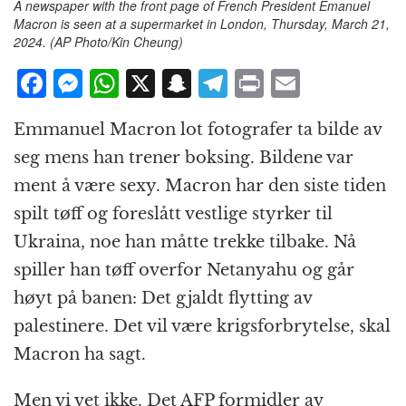
A newspaper with the front page of French President Emanuel
Macron is seen at a supermarket in London, Thursday, March 21,
2024. (AP Photo/Kin Cheung)
F
M
W
X
S
T
P
E
a
e
h
n
el
ri
m
Emmanuel Macron lot fotografer ta bilde av
c
ss
at
a
e
n
ai
seg mens han trener boksing. Bildene var
e
e
s
p
g
t
l
ment å være sexy. Macron har den siste tiden
b
n
A
c
r
spilt tøff og foreslått vestlige styrker til
o
g
p
h
a
Ukraina, noe han måtte trekke tilbake. Nå
o
e
p
at
m
spiller han tøff overfor Netanyahu og går
k
r
høyt på banen: Det gjaldt flytting av
palestinere. Det vil være krigsforbrytelse, skal
Macron ha sagt.
Men vi vet ikke. Det AFP formidler av