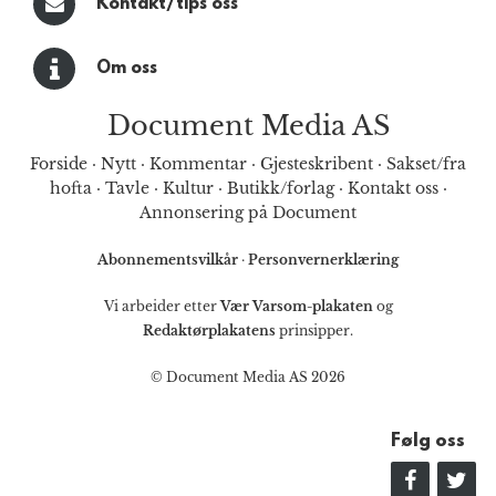
Kontakt/tips oss
Om oss
Document Media AS
Forside
·
Nytt
·
Kommentar
·
Gjesteskribent
·
Sakset/fra
hofta
·
Tavle
·
Kultur
·
Butikk/forlag
·
Kontakt oss
·
Annonsering på Document
Abonnementsvilkår
·
Personvernerklæring
Vi arbeider etter
Vær Varsom-plakaten
og
Redaktørplakatens
prinsipper.
© Document Media AS 2026
Følg oss