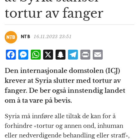
g
tortur av fanger
a
t
i
o
16.11.2023 23:51
NTB
n
F
M
W
X
S
T
P
E
a
e
h
n
el
ri
m
Den internasjonale domstolen (ICJ)
c
ss
at
a
e
n
ai
krever at Syria slutter med tortur av
e
e
s
p
g
t
l
fanger. De ber også innstendig landet
b
n
A
c
r
om å ta vare på bevis.
o
g
p
h
a
o
e
p
at
m
Syria må innføre alle tiltak de kan for å
k
r
forhindre «tortur og annen ond, inhuman
eller nedverdigende behandling eller straff»,