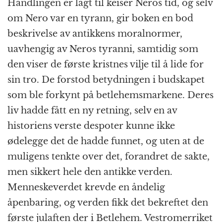
Handlingen er lagt til keiser Neros tid, og selv
om Nero var en tyrann, gir boken en bod
beskrivelse av antikkens moralnormer,
uavhengig av Neros tyranni, samtidig som
den viser de første kristnes vilje til å lide for
sin tro. De forstod betydningen i budskapet
som ble forkynt på betlehemsmarkene. Deres
liv hadde fått en ny retning, selv en av
historiens verste despoter kunne ikke
ødelegge det de hadde funnet, og uten at de
muligens tenkte over det, forandret de sakte,
men sikkert hele den antikke verden.
Menneskeverdet krevde en åndelig
åpenbaring, og verden fikk det bekreftet den
første julaften der i Betlehem. Vestromerriket