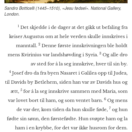
Sandro Botticelli (1445–1510), «Jesu fødsel». National Gallery,
London.
1
Det skjedde i de dager at det gikk ut befaling fra
keiser Augustus om at hele verden skulle innskrives i
2
manntall.
Denne første innskrivningen ble holdt
3
mens Kvirinius var landshøvding i Syria.
Og alle dro
av sted for å la seg innskrive, hver til sin by.
4
Josef dro da fra byen Nasaret i Galilea opp til Judea,
til Davids by Betlehem, siden han var av Davids hus og
5
ætt,
for å la seg innskrive sammen med Maria, som
6
var lovet bort til ham, og som ventet barn.
Og mens
7
de var der, kom tiden da hun skulle føde,
og hun
fødte sin sønn, den førstefødte. Hun svøpte ham og la
ham i en krybbe, for det var ikke husrom for dem.