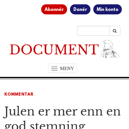
Abonnér
Donér
Min konto
MENY
T
o
g
g
KOMMENTAR
l
e
Julen er mer enn en
n
a
v
god stemning
i