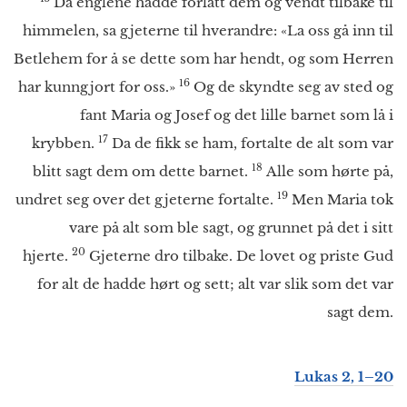
Da englene hadde forlatt dem og vendt tilbake til
himmelen, sa gjeterne til hverandre: «La oss gå inn til
Betlehem for å se dette som har hendt, og som Herren
16
har kunngjort for oss.»
Og de skyndte seg av sted og
fant Maria og Josef og det lille barnet som lå i
17
krybben.
Da de fikk se ham, fortalte de alt som var
18
blitt sagt dem om dette barnet.
Alle som hørte på,
19
undret seg over det gjeterne fortalte.
Men Maria tok
vare på alt som ble sagt, og grunnet på det i sitt
20
hjerte.
Gjeterne dro tilbake. De lovet og priste Gud
for alt de hadde hørt og sett; alt var slik som det var
sagt dem.
Lukas 2, 1–20