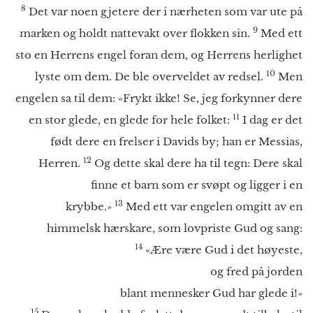
8
Det var noen gjetere der i nærheten som var ute på
9
marken og holdt nattevakt over flokken sin.
Med ett
sto en Herrens engel foran dem, og Herrens herlighet
10
lyste om dem. De ble overveldet av redsel.
Men
engelen sa til dem: «Frykt ikke! Se, jeg forkynner dere
11
en stor glede, en glede for hele folket:
I dag er det
født dere en frelser i Davids by; han er Messias,
12
Herren.
Og dette skal dere ha til tegn: Dere skal
finne et barn som er svøpt og ligger i en
13
krybbe.»
Med ett var engelen omgitt av en
himmelsk hærskare, som lovpriste Gud og sang:
14
«Ære være Gud i det høyeste,
og fred på jorden
blant mennesker Gud har glede i!»
15