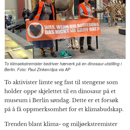
o
e
p
at
m
k
r
To klimaekstremister bedriver hærverk på en dinosaur-utstilling i
Berlin. Foto: Paul Zinken/dpa via AP
To aktivister limte seg fast til stengene som
holder oppe skjelettet til en dinosaur på et
museum i Berlin søndag. Dette er et forsøk
på å få oppmerksomhet for et klimabudskap.
Trenden blant klima- og miljøekstremister