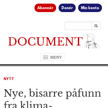
Abonnér
Donér
Min konto
MENY
T
o
g
g
NYTT
l
e
Nye, bisarre påfunn
n
a
v
fra klima-
i