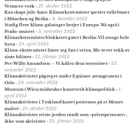
27. oktober 2022
Vermeer-verk
-
Kan skape jule-kaos: Klimaekstremister sperrer rullebaner
8. desember 2022
i München og Berlin
-
Stadig flere klima-galninger herjer i Europa: Nå også i
5. november 2022
Prado-museet
-
Klimaekstremister blokkerer gater i Berlin: Vil stenge hele
24. april 2023
byen
-
Klima-ekstremister limte seg fast i veien. Ble revet vekk av
21. februar 2023
sinte bilister
-
25.
Per-Willy Amundsen: – Vi kaller dem terrorister
-
november 2022
Klimaaktivister pågrepet under Equinor-arrangement i
29. november 2022
Oslo
-
1.
Museum i Wien misbruker kunstverk klimapolitisk
-
april 2023
Klimaaktivister i Tyskland kastet potetmos på et Monet-
24. oktober 2022
maleri
-
Klimaaktivister reiste jorden rundt som «privatpersoner»,
23. februar 2023
ikke som aktivister
-