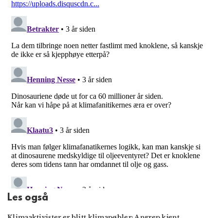
Les også
Klimaaktivister er blitt klimapøbler: Angrep kjent