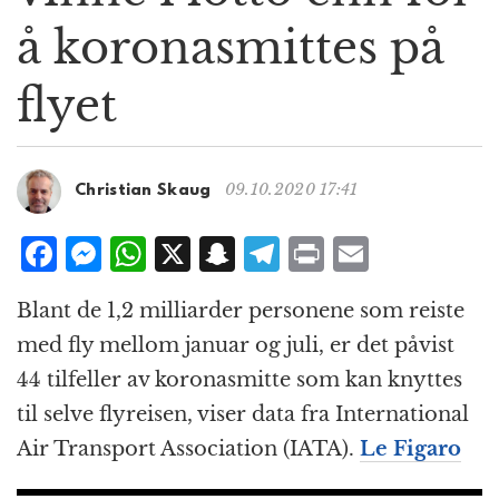
g
å koronasmittes på
a
t
flyet
i
o
n
09.10.2020 17:41
Christian Skaug
F
M
W
X
S
T
P
E
a
e
h
n
el
ri
m
Blant de 1,2 milliarder personene som reiste
c
ss
at
a
e
n
ai
med fly mellom januar og juli, er det påvist
e
e
s
p
g
t
l
44 tilfeller av koronasmitte som kan knyttes
b
n
A
c
r
til selve flyreisen, viser data fra International
o
g
p
h
a
Air Transport Association (IATA).
Le Figaro
o
e
p
at
m