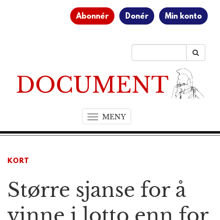
Abonnér
Donér
Min konto
MENY
T
o
g
g
KORT
l
e
Større sjanse for å
n
a
v
vinne i lotto enn for
i