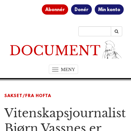
Abonnér
Donér
Min konto
MENY
T
o
g
g
SAKSET/FRA HOFTA
l
e
Vitenskapsjournalist
n
a
v
Bjørn Vassnes er
i