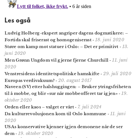
Les også
Ludvig Holberg-ekspert angriper dagens dogmatikere: –
18. juni 2020
Fortida skal friserast og homogeniserast
-
13.
Støre om kamp mot statuer i Oslo: – Det er primitivt
-
juni 2020
11. juni
Men Grønn Ungdom vil gjerne fjerne Churchill
-
2020
29. juli 2020
Venstresidens identitetspolitiske hamskifte
-
20. august 2017
Europas verdivakuum?
-
Naveen (SV) etter halshuggingen: – Bruker ytrings­friheten
19.
til å mobbe, og blir «sur når mobbeofferet tar igjen»
-
oktober 2020
7. juli 2024
Orden eller kaos – valget er vårt
-
11. juni
Da kulturrevolusjonen kom til Oslo kommune
-
2020
USAs konservative kjenner igjen demonene når de ser
19. oktober 2020
dem
-