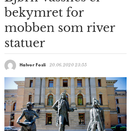
g
bekymret for
a
t
mobben som river
i
o
n
statuer
20.06.2020 23:55
Halvor Fosli