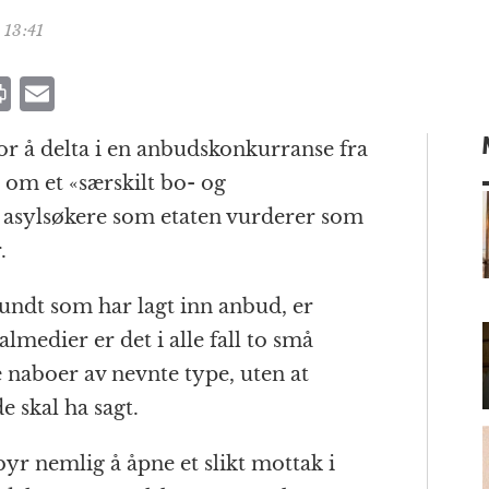
 13:41
P
E
ri
m
for å delta i en anbudskonkurranse fra
n
ai
 om et «særskilt bo- og
t
l
e asylsøkere som etaten vurderer som
.
m
ndt som har lagt inn anbud, er
lmedier er det i alle fall to små
naboer av nevnte type, uten at
 skal ha sagt.
yr nemlig å åpne et slikt mottak i