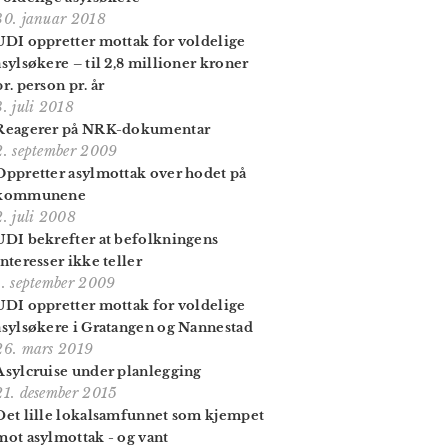
30. januar 2018
UDI oppretter mottak for voldelige
asylsøkere – til 2,8 millioner kroner
pr. person pr. år
3. juli 2018
Reagerer på NRK-dokumentar
2. september 2009
Oppretter asylmottak over hodet på
kommunene
2. juli 2008
UDI bekrefter at befolkningens
interesser ikke teller
1. september 2009
UDI oppretter mottak for voldelige
asylsøkere i Gratangen og Nannestad
26. mars 2019
Asylcruise under planlegging
21. desember 2015
Det lille lokalsamfunnet som kjempet
mot asylmottak - og vant