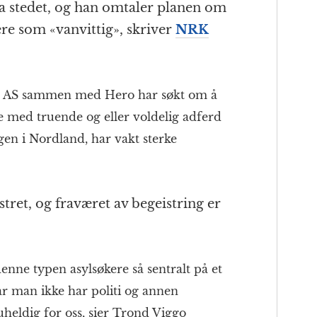
ra stedet, og han omtaler planen om
ere som «vanvittig», skriver
NRK
e AS sammen med Hero har søkt om å
re med truende og eller voldelig adferd
gen i Nordland, har vakt sterke
stret, og fraværet av begeistring er
denne typen asylsøkere så sentralt på et
år man ikke har politi og annen
heldig for oss, sier Trond Viggo