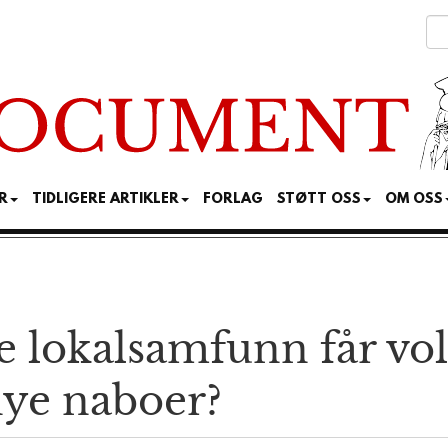
R
TIDLIGERE ARTIKLER
FORLAG
STØTT OSS
OM OSS
 lokal­samfunn får vol
nye naboer?