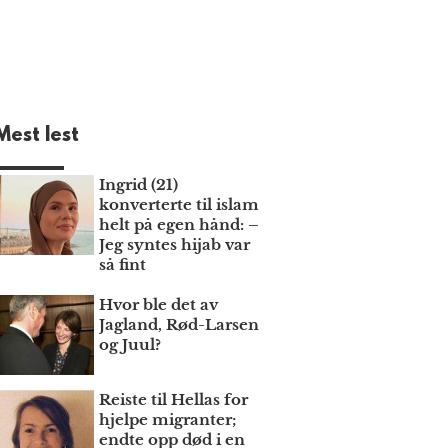
Mest lest
Ingrid (21)
konverterte til islam
helt på egen hånd: –
Jeg syntes hijab var
så fint
Hvor ble det av
Jagland, Rød-Larsen
og Juul?
Reiste til Hellas for
hjelpe migranter;
endte opp død i en