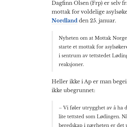
Dagfinn Olsen (Frp) er selv f
mottak for voldelige asylsøk
Nordland
den 25. januar.
Nyheten om at Mottak Norg
starte et mottak for asylsøke
i sentrum av tettstedet Lødin
reaksjoner.
Heller ikke i Ap er man begei
ikke ubegrunnet:
– Vi føler utrygghet av å ha 
lite tettsted som Lødingen. N
beredskap i nærheten er det u