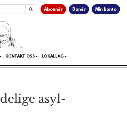
Abonnér
Donér
Min konto
KONTAKT OSS
LOKALLAG
delige asyl­