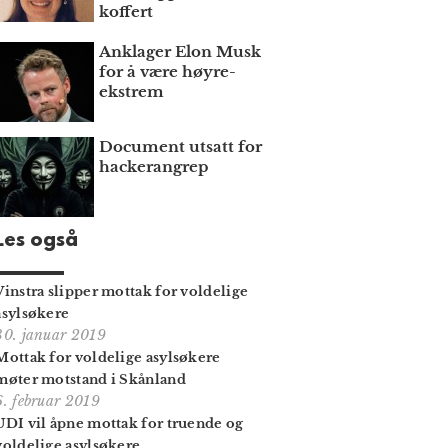
koffert
Anklager Elon Musk
for å være høyre­
ekstrem
Document utsatt for
hackerangrep
Les også
Vinstra slipper mottak for voldelige
asylsøkere
30. januar 2019
Mottak for voldelige asylsøkere
møter motstand i Skånland
6. februar 2019
UDI vil åpne mottak for truende og
voldelige asylsøkere