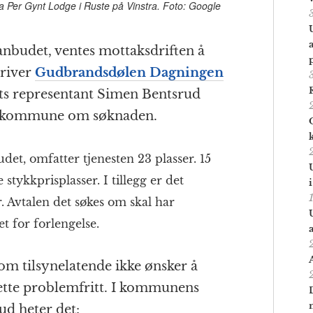
a Per Gynt Lodge i Ruste på Vinstra. Foto: Google
nbudet, ventes mottaksdriften å
kriver
Gudbrandsdølen Dagningen
ets representant Simen Bentsrud
n kommune om søknaden.
et, omfatter tjenesten 23 plasser. 15
e stykkprisplasser. I tillegg er det
r. Avtalen det søkes om skal har
t for forlengelse.
m tilsynelatende ikke ønsker å
ette problemfritt. I kommunens
ud heter det: