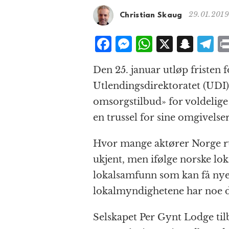
29.01.2019
Christian Skaug
F
M
W
X
S
T
a
e
h
n
el
Den 25. januar utløp fristen 
c
ss
at
a
e
Utlendingsdirektoratet (UDI)
e
e
s
p
g
omsorgstilbud» for voldelig
b
n
A
c
r
en trussel for sine omgivelser
o
g
p
h
a
o
e
p
at
Hvor mange aktører Norge ru
k
r
ukjent, men ifølge norske loka
lokalsamfunn som kan få nye 
lokalmyndighetene har noe de
Selskapet Per Gynt Lodge tilb