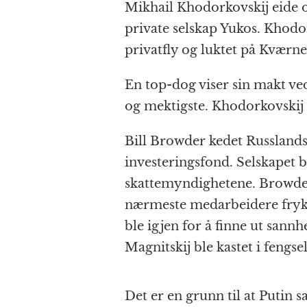
Mikhail Khodorkovskij eide o
private selskap Yukos. Khodor
privatfly og luktet på Kværne
En top-dog viser sin makt ved
og mektigste. Khodorkovskij 
Bill Browder kedet Russlands
investeringsfond. Selskapet b
skattemyndighetene. Browder 
nærmeste medarbeidere frykte
ble igjen for å finne ut sann
Magnitskij ble kastet i fengsel
Det er en grunn til at Putin