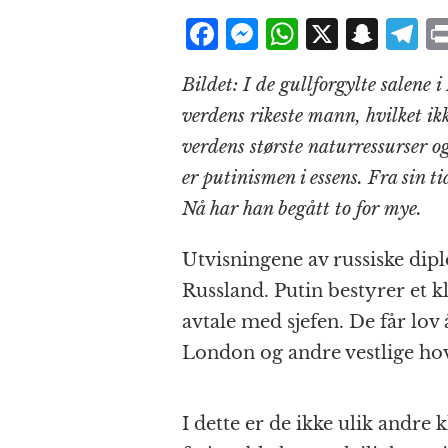
F
M
W
X
S
T
a
e
h
n
el
Bildet: I de gullforgylte salene 
c
ss
at
a
e
verdens rikeste mann, hvilket ik
e
e
s
p
g
verdens største naturressurser og
b
n
A
c
r
er putinismen i essens. Fra sin 
o
g
p
h
a
Nå har han begått to for mye.
o
e
p
at
k
r
Utvisningene av russiske diplo
Russland. Putin bestyrer et k
avtale med sjefen. De får lov 
London og andre vestlige ho
I dette er de ikke ulik andre 