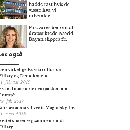
hadde rast hvis de
visste hva vi
utbetaler
Forsvarer ber om at
draps­siktede Nawid
Bayan slippes fri
Les også
Den virkelige Russia collusion -
Hillary og Demokratene
11. februar 2019
Hvem finansierte drittpakken om
Trump?
29. juli 2017
Storbritannia vil vedta Magnitsky-lov
11. mars 2018
Nettet snører seg sammen rundt
Hillary