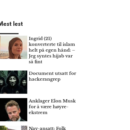
Mest lest
Ingrid (21)
konverterte til islam
helt på egen hånd: –
Jeg syntes hijab var
så fint
Document utsatt for
hackerangrep
Anklager Elon Musk
for å være høyre­
ekstrem
Nav-ansatt: Folk