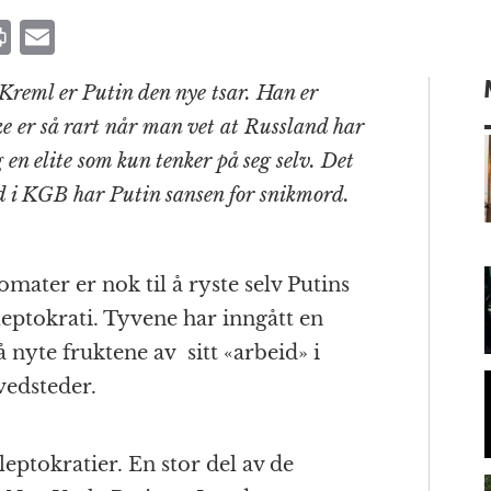
P
E
ri
m
i Kreml er Putin den nye tsar. Han er
n
ai
ke er så rart når man vet at Russland har
t
l
 en elite som kun tenker på seg selv. Det
tid i KGB har Putin sansen for snikmord.
m
mater er nok til å ryste selv Putins
leptokrati. Tyvene har inngått en
å nyte fruktene av sitt «arbeid» i
vedsteder.
kleptokratier. En stor del av de