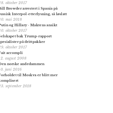
28. oktober 2017
Bill Browder arrestert i Spania på
russisk Interpol-etterlysning, så løslatt
30. mai 2018
Putin og Hillary - Maktens ansikt
30. oktober 2017
Selskapet bak Trump-rapport
spesialister på drittpakker
29. oktober 2017
Fait accompli
12. august 2008
Den norske andedammen
10. juni 2016
Forholdet til Moskva er blitt mer
komplisert
23. september 2018