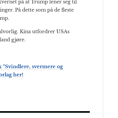
vernet på at Trump lener seg til
inger. På dette som på de fleste
ump.
lvorlig. Kina utfordrer USAs
land gjøre.
k “Svindlere, svermere og
orlag her!