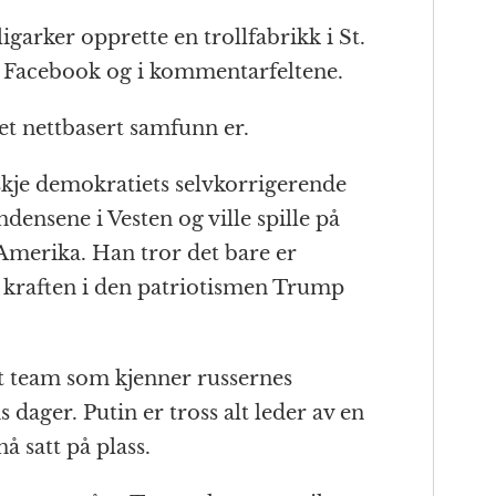
oligarker opprette en trollfabrikk i St.
å Facebook og i kommentarfeltene.
et nettbasert samfunn er.
je demokratiets selvkorrigerende
ndensene i Vesten og ville spille på
Amerika. Han tror det bare er
e kraften i den patriotismen Trump
 team som kjenner russernes
 dager. Putin er tross alt leder av en
å satt på plass.