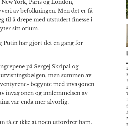
 i New York, Paris og London,
veri av befolkningen. Men det er få
g til å drepe med utstudert finesse i
ter sitt otium.
g Putin har gjort det en gang for
tangrepene på Sergej Skripal og
ak utvisningsbølgen, men summen av
«Eventyrene» begynte med invasjonen
t av invasjonen og innlemmelsen av
ina var enda mer alvorlig.
Han tåler ikke at noen utfordrer ham.