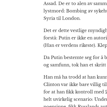
Assad. De er to alen av samme 
lystmord: Bombing av sykehus
Syria til London.
Det er dette vestlige myndighe
forstå: Putin er ikke en auto
(Han er verdens rikeste). Kle
Da Putin bestemte seg for å b
og samfunn, tok han et skritt
Han må ha trodd at han kunne
Clinton var ikke bare villig 
for at han fikk kontroll med
helt uvirkelig scenario: Unde
noensinne, fikk Russlands a