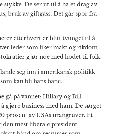
stykke. De ser ut til å ha et drag av
, bruk av giftgass. Det går spor fra
ter etterhvert er blitt tvunget til å
ritær leder som liker makt og rikdom.
ptokratier gjør noe med hodet til folk.
lande seg inn i amerikansk politikk
 som kan bli hans bane.
 gå på vannet: Hillary og Bill
til å gjøre business med ham. De sørget
 20 prosent av USAs urangruver. Et
r den mest liberale president
utokrat hånd om ressurser som