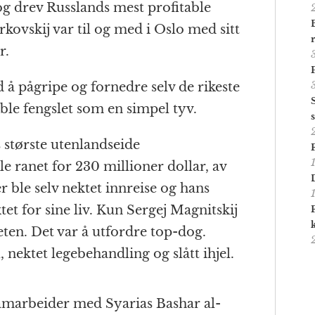
g drev Russlands mest profitable
kovskij var til og med i Oslo med sitt
r.
 å pågripe og fornedre selv de rikeste
ble fengslet som en simpel tyv.
 største utenlandseide
le ranet for 230 millioner dollar, av
ble selv nektet innreise og hans
t for sine liv. Kun Sergej Magnitskij
heten. Det var å utfordre top-dog.
, nektet legebehandling og slått ihjel.
 samarbeider med Syarias Bashar al-