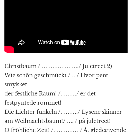
Christbaum /…………………./ Juletreet 2)
Wie schön geschmückt /… / Hvor pent
smykket
der festliche Raum! /………/ er det
festpyntede rommet!
Die Lichter funkeln /………./ Lysene skinner
am Weihnachtsbaum!/ …. / på juletreet!
O fröhliche Zeit! /……………/ Å, gledegivende