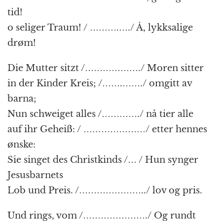
tid!
o seliger Traum! / ……….…./ Å, lykksalige
drøm!
Die Mutter sitzt /………………./ Moren sitter
in der Kinder Kreis; /…….……./ omgitt av
barna;
Nun schweiget alles /…………./ nå tier alle
auf ihr Geheiß: / …………………/ etter hennes
ønske:
Sie singet des Christkinds /… / Hun synger
Jesusbarnets
Lob und Preis. /…………………../ lov og pris.
Und rings, vom /…………………./ Og rundt