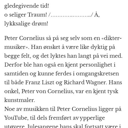
gledegivende tid!
o seliger Traum! /………….………../ Å,
lykksalige drøm!
Peter Cornelius så på seg selv som en «dikter-
musiker». Han ønsket å være like dyktig på
begge felt, og det lyktes han langt på vei med.
Derfor ble han også en kjent personlighet i
samtiden og kunne ferdes i omgangskretsen
til både Franz Liszt og Richard Wagner. Hans
onkel, Peter von Cornelius, var en kjent tysk
kunstmaler.
Noe av musikken til Peter Cornelius ligger på
YouTube, til dels fremført av ypperlige
utøvere. Julesangene hans skal fortsatt være i