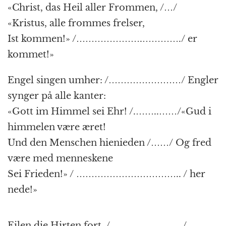
«Christ, das Heil aller Frommen, /…/
«Kristus, alle frommes frelser,
Ist kommen!» /………………….…………./ er
kommet!»
Engel singen umher: /……………………/ Engler
synger på alle kanter:
«Gott im Himmel sei Ehr! /.……..……/«Gud i
himmelen være æret!
Und den Menschen hienieden /……/ Og fred
være med menneskene
Sei Frieden!» / …………………………….. / her
nede!»
Eilen die Hirten fort, /……………………/