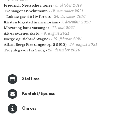
5. oktober 2019
Friedrich Nietzsche i toner
-
12. november 2021
Tre sanger av Schumann
-
24. desember 2016
- Lukasz gav sitt liv for oss
-
7. desember 2020
Kirsten Flagstad in memoriam
-
11. mai 2021
Mozart og hans vårsanger
-
9. august 2021
Alt er jødenes skyld!
-
19. februar 2021
Norge og Richard Wagner
-
24. august 2021
Alban Berg: Fire sanger op. 2 (1910)
-
23. desember 2020
Tre julegaver fra Grieg
-
Støtt oss
Kontakt/tips oss
Om oss