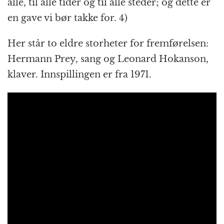
alle, til alle tider og til alle steder; og dette er
en gave vi bør takke for. 4)
Her står to eldre storheter for fremførelsen:
Hermann Prey, sang og Leonard Hokanson,
klaver. Innspillingen er fra 1971.