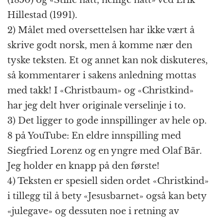
Hillestad (1991).
2) Målet med oversettelsen har ikke vært å
skrive godt norsk, men å komme nær den
tyske teksten. Et og annet kan nok diskuteres,
så kommentarer i sakens anledning mottas
med takk! I «Christbaum» og «Christkind»
har jeg delt hver originale verselinje i to.
3) Det ligger to gode innspillinger av hele op.
8 på YouTube: En eldre innspilling med
Siegfried Lorenz og en yngre med Olaf Bär.
Jeg holder en knapp på den første!
4) Teksten er spesiell siden ordet «Christkind»
i tillegg til å bety «Jesusbarnet» også kan bety
«julegave» og dessuten noe i retning av