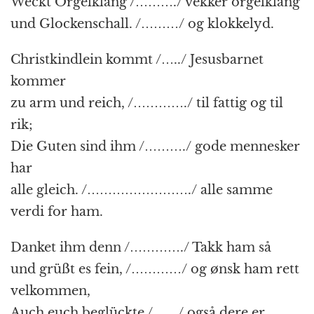
Weckt Orgelklang /………./ vekker orgelklang
und Glockenschall. /………/ og klokkelyd.
Christkindlein kommt /…../ Jesusbarnet
kommer
zu arm und reich, /…………./ til fattig og til
rik;
Die Guten sind ihm /………./ gode mennesker
har
alle gleich. /……………………./ alle samme
verdi for ham.
Danket ihm denn /…………./ Takk ham så
und grüßt es fein, /…………/ og ønsk ham rett
velkommen,
Auch euch beglückte /……/ også dere er