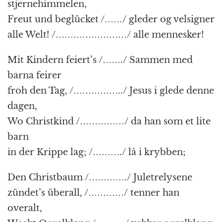
stjernehimmelen,
Freut und beglücket /……/ gleder og velsigner
alle Welt! /……………………/ alle mennesker!
Mit Kindern feiert’s /……./ Sammen med
barna feirer
froh den Tag, /……………../ Jesus i glede denne
dagen,
Wo Christkind /……………/ da han som et lite
barn
in der Krippe lag; /………./ lå i krybben;
Den Christbaum /…………./ Juletrelysene
zündet’s überall, /…………/ tenner han
overalt,