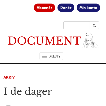
Abonnér
Donér
Min konto
MENY
T
o
g
g
ARKIV
l
e
I de dager
n
a
v
i