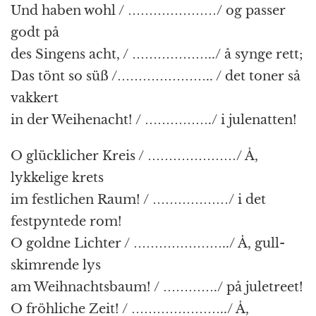
Und haben wohl / …………………/ og passer
godt på
des Singens acht, / ………………../ å synge rett;
Das tönt so süß /………………….. / det toner så
vakkert
in der Weihenacht! / ……………./ i julenatten!
O glücklicher Kreis / …………………/ Å,
lykkelige krets
im festlichen Raum! / ………………/ i det
festpyntede rom!
O goldne Lichter / …………………../ Å, gull-
skimrende lys
am Weihnachtsbaum! / …………./ på juletreet!
O fröhliche Zeit! / …………………../ Å,