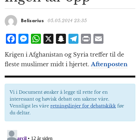
g
a
t
05.05.2014 23:35
Belisarius
i
o
F
M
W
X
S
T
P
E
n
a
e
h
n
el
ri
m
Krigen i Afghanistan og Syria treffer til de
c
ss
at
a
e
n
ai
fleste muslimer midt i hjertet.
Aftenposten
e
e
s
p
g
t
l
b
n
A
c
r
o
g
p
h
a
Vi i Document ønsker å legge til rette for en
o
e
p
at
m
interessant og høvisk debatt om sakene våre.
k
r
Vennligst les våre
retningslinjer for debattskikk
før
du deltar.