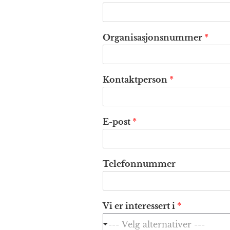
i
Organisasjonsnummer
*
n
t
e
r
Kontaktperson
*
e
s
s
e
E-post
*
r
t
T
e
Telefonnummer
l
e
f
o
Vi er interessert i
*
n
n
u