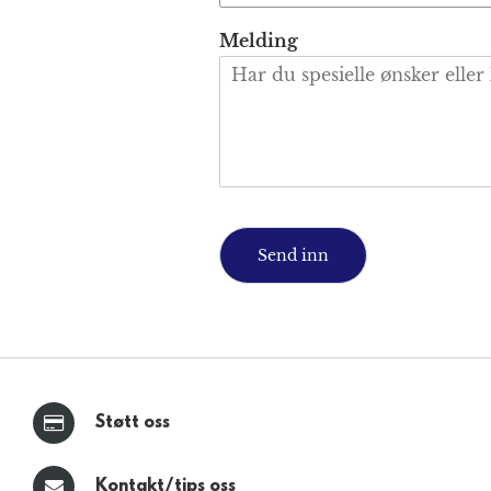
m
m
Melding
e
r
*
Send inn
Støtt oss
Kontakt/tips oss