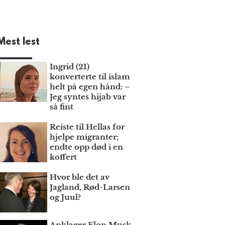
Mest lest
Ingrid (21)
konverterte til islam
helt på egen hånd: –
Jeg syntes hijab var
så fint
Reiste til Hellas for
hjelpe migranter;
endte opp død i en
koffert
Hvor ble det av
Jagland, Rød-Larsen
og Juul?
Anklager Elon Musk